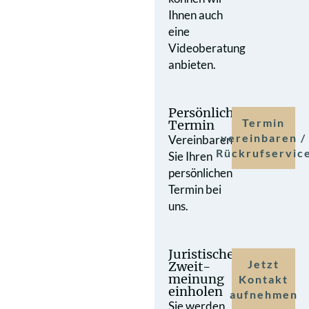
Ihnen auch
eine
Videoberatung
anbieten.
Persönlicher
Termin
Termin
vereinbaren /
Vereinbaren
Rückrufservic
Sie Ihren
persönlichen
Termin bei
uns.
Juristische
Jetzt
Zweit­
meinung
Kontakt
einholen
aufnehmen
Sie werden