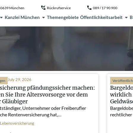
, 80639 München
Rückrufservice
089 / 17 90 900
Kanzlei München
Themengebiete
Öffentlichkeitsarbeit
B
July 29, 2026
ngen
Veröffentlic
sicherung pfändungssicher machen:
Bargeld
n Sie Ihre Altersvorsorge vor dem
wirklich
r Gläubiger
Geldwäs
tständiger, Unternehmer oder Freiberufler
Bargeldobe
liche Rentenversicherung hat,…
rechtliche
Lebensversicherung