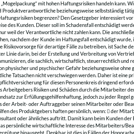
 „Mogelpackung“ mit hohen Haftungsrisiken handeln kann. Wi
d Produktverantwortliche beziehungsweise selbstständig tätig
Haftungsrisiken begrenzen? Den Gesetzgeber interessiert vor
se des Kunden. Dieser soll im Schadensfall entschädigt werden
nur weil der Verantwortliche nicht zahlen kann. Die anschlie
hen, nachdem der Kunde im Haftungsfall entschädigt wurde, i
 Risikovorsorge für derartige Fälle zu betreiben, ist Sache d
ter Linie darin, bei der Erstellung und Verbreitung von Vertr
munizieren, die sachlich, wirtschaftlich, steuerrechtlich und r
on physischer und psychischer Gefahr beziehungsweise ohne gr
liche Tatsachen nicht verschwiegen werden. Daher ist eine pr
flichtversicherung für diesen Personenkreis dringend erforderl
es Arbeitgebers Risiken und Schäden durch die Mitarbeiter d
undsatz zur Erfüllungsgehilfenhaftung, jedoch zu jeder Reg
ss der Arbeit- oder Auftraggeber seinen Mitarbeiter oder Beau
ilfen des Produktgebers haften persönlich, wenn: 􀁑 der Mita
onsultant oder ähnliches auftritt. Damit kann beim Kunden d
 das persönliche wirtschaftliche Interesse des Mitarbeiters/Be
rgütung hinausgeht. Denkbar ist dies in Fällen der Honorarb