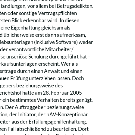
 Handlungen, vor allem bei Betrugsdelikten.
en oder sonstige Vertragspflichten
rsten Blick erkennbar wird. In diesen
 eine Eigenhaftung gleichsam als
d üblicherweise erst dann aufmerksam,
riebsunterlagen (inklusive Software) weder
ts der verantwortliche Mitarbeiter/
se unseriöse Schulung durchgeführt hat –
kaufsunterlagen erscheint. Wer als
Verträge durch einen Anwalt und einen
auen Prüfung unterziehen lassen. Doch
eitgebers beziehungsweise des
gerichtshof hatte am 28. Februar 2005
 ein bestimmtes Verhalten bereits genügt,
men. Der Auftraggeber beziehungsweise
tion, der Initiator, der bAV-Konzeptionär
eiter aus der Erfüllungsgehilfenhaftung.
n Fall abschließend zu beurteilen. Dort