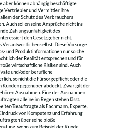
e aber können abhängig beschäftigte
e Vertriebler und Vermittler ihre
 allem der Schutz des Verbrauchers
. Auch sollen seine Ansprüche nicht ins
ßende Zahlungsunfähigkeit des
nteressiert den Gesetzgeber nicht.
es Verantwortlichen selbst. Diese Vorsorge
iebs- und Produktinformationen nur solche
echtlich der Realität entsprechen und für
oße wirtschaftliche Risiken sind. Auch
ivate und/oder berufliche
ich, so nicht die Fürsorgepflicht oder die
en Kunden gegenüber abdeckt. Zwar gilt der
el gehören Ausnahmen. Eine der Ausnahmen
ftragten alleine im Regen stehen lässt.
rbeiter/Beauftragte als Fachmann, Experte,
er Eindruck von Kompetenz und Erfahrung
auftragten über seine bloße
eratung, wenn zum Beispiel der Kunde