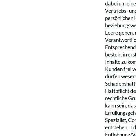
dabei um eine
Vertriebs- un
persönlichen 
beziehungswei
Leere gehen, 
Verantwortlic
Entsprechende
besteht in ers
Inhalte zu kom
Kunden frei v
dürfen wesent
Schadenshaftp
Haftpflicht d
rechtliche Gr
kann sein, da
Erfüllungsgeh
Spezialist, C
entstehen. 􀁑
Entlohnung/Ve