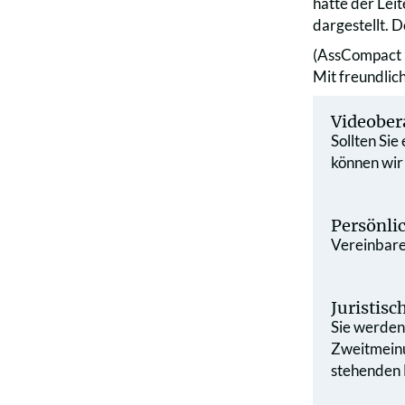
hatte der Lei
dargestellt. 
(AssCompact 
Mit freundli
Videober
Sollten Sie
können wir
Persönli
Vereinbaren
Juristis
Sie werden 
Zweit­mein
stehenden L