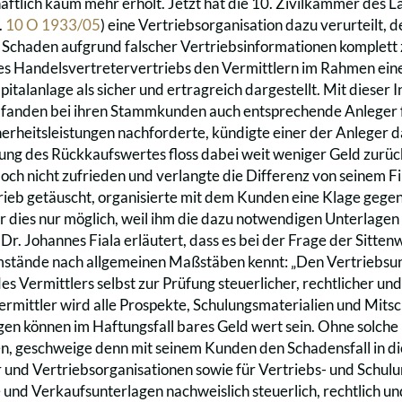
aftlich kaum mehr erholt. Jetzt hat die 10. Zivilkammer des 
.
10 O 1933/05
) eine Vertriebsorganisation dazu verurteilt,
Schaden aufgrund falscher Vertriebsinformationen komplett z
nes Handelsvertretervertriebs den Vermittlern im Rahmen ein
talanlage als sicher und ertragreich dargestellt. Mit dieser I
fanden bei ihren Stammkunden auch entsprechende Anleger fü
erheitsleistungen nachforderte, kündigte einer der Anleger d
ung des Rückkaufswertes floss dabei weit weniger Geld zurüc
edoch nicht zufrieden und verlangte die Differenz von seinem 
rieb getäuscht, organisierte mit dem Kunden eine Klage gege
r dies nur möglich, weil ihm die dazu notwendigen Unterlage
r. Johannes Fiala erläutert, dass es bei der Frage der Sittenwi
stände nach allgemeinen Maßstäben kennt: „Den Vertriebsund 
des Vermittlers selbst zur Prüfung steuerlicher, rechtlicher und w
ermittler wird alle Prospekte, Schulungsmaterialien und Mits
gen können im Haftungsfall bares Geld wert sein. Ohne solche 
n, geschweige denn mit seinem Kunden den Schadensfall in die 
und Vertriebsorganisationen sowie für Vertriebs- und Schulung
und Verkaufsunterlagen nachweislich steuerlich, rechtlich und 