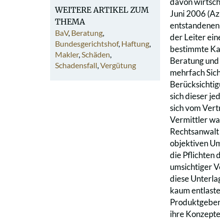
davon wirtsch
WEITERE ARTIKEL ZUM
Juni 2006 (Az
THEMA
entstandenen 
BaV
,
Beratung
,
der Leiter ei
Bundesgerichtshof
,
Haftung
,
bestimmte Kapi
Makler
,
Schäden
,
Beratung und 
Schadensfall
,
Vergütung
mehrfach Sich
Berücksichtig
sich dieser j
sich vom Vert
Vermittler wa
Rechtsanwalt D
objektiven Um
die Pflichten 
umsichtiger V
diese Unterla
kaum entlaste
Produktgeber 
ihre Konzepte 