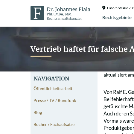
Fasolt-Straße 7
Rechtsgebiete
Vertrieb haftet für falsche
aktualisiert a
NAVIGATION
Öffentlichkeitsarbeit
Von Ralf E. Ge
Bei fehlerhaf
Presse / TV / Rundfunk
getäuschte Ma
Blog
Auch deren Sc
Vormals waren
Bücher / Fachaufsätze
Produktgeber 