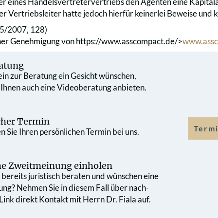
ter eines Handelsvertretervertriebs den Agenten eine Kapitala
Der Vertriebsleiter hatte jedoch hierfür keinerlei Beweise und
5/2007, 128)
cher Genehmigung von
https://www.asscompact.de/>
www.assc
atung
 ein zur Beratung ein Gesicht wünschen,
 Ihnen auch eine Videoberatung anbieten.
cher Termin
Termi
 Sie Ihren persönlichen Termin bei uns.
che Zweit­meinung einholen
bereits juristisch beraten und wünschen eine
ung? Nehmen Sie in diesem Fall über nach­
ink direkt Kontakt mit Herrn Dr. Fiala auf.