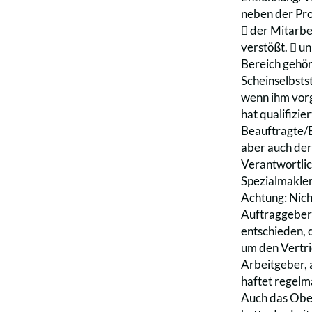
neben der Pro
􀁑 der Mitarb
verstößt. 􀁑 u
Bereich gehör
Scheinselbsts
wenn ihm vorg
hat qualifizie
Beauftragte/B
aber auch der
Verantwortlic
Spezialmakler
Achtung: Nich
Auftraggebers
entschieden, 
um den Vertri
Arbeitgeber, a
haftet regelm
Auch das Ober