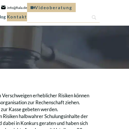
Videoberatung
info@fiala.de
log
Kontakt
m Verschweigen erheblicher Risiken können
organisation zur Rechenschaft ziehen.
h zur Kasse gebeten werden.
n Risiken halbwahrer Schulungsinhalte der
nd dabei in Konkurs geraten und haben sich