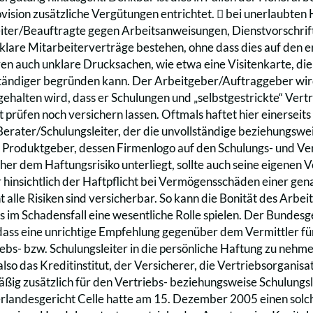
vision zusätzliche Vergütungen entrichtet. 􀁑 bei unerlaubten
eiter/Beauftragte gegen Arbeitsanweisungen, Dienstvorschrift
nklare Mitarbeiterverträge bestehen, ohne dass dies auf den e
en auch unklare Drucksachen, wie etwa eine Visitenkarte, die
tändiger begründen kann. Der Arbeitgeber/Auftraggeber wir
ehalten wird, dass er Schulungen und „selbstgestrickte“ Vert
rt prüfen noch versichern lassen. Oftmals haftet hier einersei
erater/Schulungsleiter, der die unvollständige beziehungswei
 Produktgeber, dessen Firmenlogo auf den Schulungs- und Ver
her dem Haftungsrisiko unterliegt, sollte auch seine eigenen 
 hinsichtlich der Haftpflicht bei Vermögensschäden einer gen
t alle Risiken sind versicherbar. So kann die Bonität des Arb
 im Schadensfall eine wesentliche Rolle spielen. Der Bundes
dass eine unrichtige Empfehlung gegenüber dem Vermittler für
ebs- bzw. Schulungsleiter in die persönliche Haftung zu neh
lso das Kreditinstitut, der Versicherer, die Vertriebsorganisa
äßig zusätzlich für den Vertriebs- beziehungsweise Schulungsl
landesgericht Celle hatte am 15. Dezember 2005 einen solche