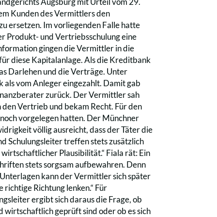
Landgerichts Augsburg mit Urteil vom 29.
 dem Kunden des Vermittlers den
u ersetzen. Im vorliegenden Falle hatte
er Produkt- und Vertriebsschulung eine
nformation gingen die Vermittler in die
r diese Kapitalanlage. Als die Kreditbank
as Darlehen und die Verträge. Unter
k als vom Anleger eingezahlt. Damit gab
Finanzberater zurück. Der Vermittler sah
n den Vertrieb und bekam Recht. Für den
n noch vorgelegen hatten. Der Münchner
drigkeit völlig ausreicht, dass der Täter die
Schulungsleiter treffen stets zusätzlich
irtschaftlicher Plausibilität.“ Fiala rät: Ein
chriften stets sorgsam aufbewahren. Denn
Unterlagen kann der Vermittler sich später
richtige Richtung lenken.“ Für
sleiter ergibt sich daraus die Frage, ob
wirtschaftlich geprüft sind oder ob es sich