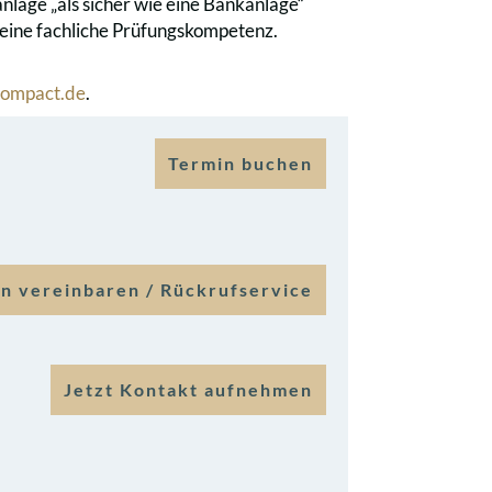
nlage „als sicher wie eine Bankanlage“
 keine fachliche Prüfungskompetenz.
ompact.de
.
Termin buchen
n vereinbaren / Rückrufservice
Jetzt Kontakt aufnehmen