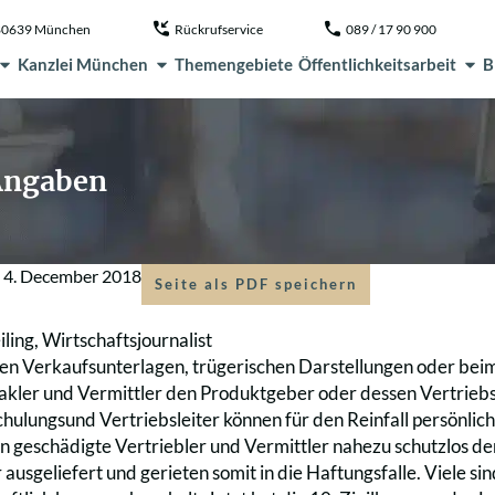
, 80639 München
Rückrufservice
089 / 17 90 900
Kanzlei München
Themengebiete
Öffentlichkeitsarbeit
B
 Angaben
m
4. December 2018
Seite als PDF speichern
iling, Wirtschaftsjournalist
ten Verkaufsunterlagen, trügerischen Darstellungen oder bei
kler und Vermittler den Produktgeber oder dessen Vertriebs
hulungsund Vertriebsleiter können für den Reinfall persönlic
 geschädigte Vertriebler und Vermittler nahezu schutzlos de
ausgeliefert und gerieten somit in die Haftungsfalle. Viele si