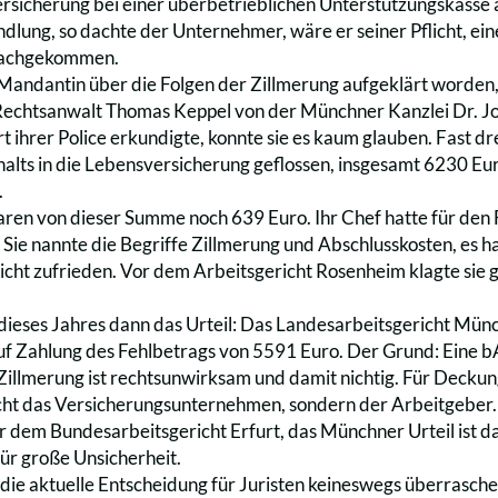
rsicherung bei einer überbetrieblichen Unterstützungskasse 
lung, so dachte der Unternehmer, wäre er seiner Pflicht, ein
nachgekommen.
andantin über die Folgen der Zillmerung aufgeklärt worden, h
 Rechtsanwalt Thomas Keppel von der Münchner Kanzlei Dr. Jo
 ihrer Police erkundigte, konnte sie es kaum glauben. Fast d
halts in die Lebensversicherung geflossen, insgesamt 6230 Eur
.
en von dieser Summe noch 639 Euro. Ihr Chef hatte für den F
Sie nannte die Begriffe Zillmerung und Abschlusskosten, es hab
cht zufrieden. Vor dem Arbeitsgericht Rosenheim klagte sie geg
ieses Jahres dann das Urteil: Das Landesarbeitsgericht Münc
f Zahlung des Fehlbetrags von 5591 Euro. Der Grund: Eine b
Zillmerung ist rechtsunwirksam und damit nichtig. Für Decku
ht das Versicherungsunternehmen, sondern der Arbeitgeber. 
r dem Bundesarbeitsgericht Erfurt, das Münchner Urteil ist da
 für große Unsicherheit.
ie aktuelle Entscheidung für Juristen keineswegs überrasche