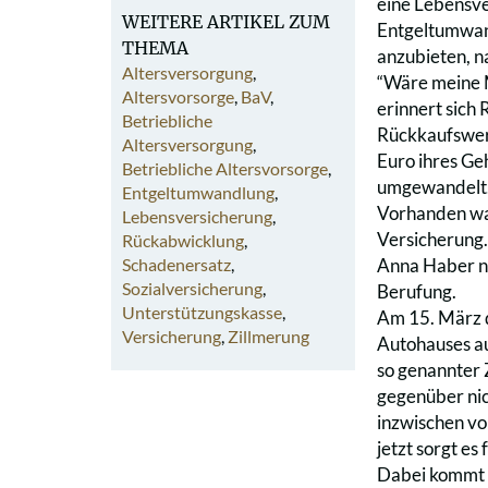
eine Lebensve
WEITERE ARTIKEL ZUM
Entgeltumwand
THEMA
anzubieten, 
Altersversorgung
,
“Wäre meine M
Altersvorsorge
,
BaV
,
erinnert sich
Betriebliche
Rückkaufswert
Altersversorgung
,
Euro ihres Ge
Betriebliche Altersvorsorge
,
umgewandelt
Entgeltumwandlung
,
Vorhanden war
Lebensversicherung
,
Versicherung. 
Rückabwicklung
,
Schadenersatz
,
Anna Haber ni
Sozialversicherung
,
Berufung.
Unterstützungskasse
,
Am 15. März d
Versicherung
,
Zillmerung
Autohauses au
so genannter 
gegenüber nic
inzwischen vo
jetzt sorgt es
Dabei kommt d