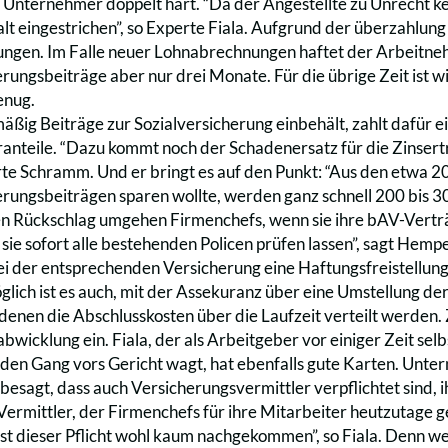
n Unternehmer doppelt hart. “Da der Angestellte zu Unrecht ke
halt eingestrichen”, so Experte Fiala. Aufgrund der überzahlu
gen. Im Falle neuer Lohnabrechnungen haftet der Arbeitneh
erungsbeiträge aber nur drei Monate. Für die übrige Zeit ist w
enug.
ßig Beiträge zur Sozialversicherung einbehält, zahlt dafür ei
nteile. “Dazu kommt noch der Schadenersatz für die Zinsertr
te Schramm. Und er bringt es auf den Punkt: “Aus den etwa 20
erungsbeiträgen sparen wollte, werden ganz schnell 200 bis 30
en Rückschlag umgehen Firmenchefs, wenn sie ihre bAV-Verträ
 sie sofort alle bestehenden Policen prüfen lassen”, sagt Hempe
i der entsprechenden Versicherung eine Haftungsfreistellung 
lich ist es auch, mit der Assekuranz über eine Umstellung der
 denen die Abschlusskosten über die Laufzeit verteilt werden. 
bwicklung ein. Fiala, der als Arbeitgeber vor einiger Zeit selbs
 den Gang vors Gericht wagt, hat ebenfalls gute Karten. Unte
 besagt, dass auch Versicherungsvermittler verpflichtet sind,
 Vermittler, der Firmenchefs für ihre Mitarbeiter heutzutage g
ist dieser Pflicht wohl kaum nachgekommen”, so Fiala. Denn wer