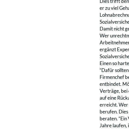
Dies trifft de
er zu viel Ge
Lohnabrechnun
Sozialversich
Damit nicht g
Wer unrechtmä
Arbeitnehmera
ergänzt Exper
Sozialversich
Einen so hart
“Dafür sollten
Firmenchef be
entbindet. Mög
Verträge, bei
auf eine Rücka
erreicht. Wer
berufen. Dies
beraten. “Ein
Jahre laufen, 