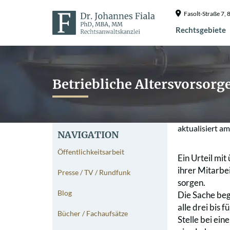
Fasolt-Straße 7
Rechtsgebiete
Betriebliche Altersvorsorge
aktualisiert a
NAVIGATION
Öffentlichkeitsarbeit
Ein Urteil mi
ihrer Mitarbei
Presse / TV / Rundfunk
sorgen.
Blog
Die Sache beg
alle drei bis
Bücher / Fachaufsätze
Stelle bei ei