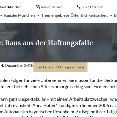
, 80639 München
Rückrufservice
089 / 17 90 900
Kanzlei München
Themengebiete
Öffentlichkeitsarbeit
B
: Raus aus der Haftungsfalle
m
4. December 2018
Seite als PDF speichern
t üblen Folgen für viele Unternehmer: Sie müssen für die Dec
ter zur betrieblichen Altersvorsorge nichtig sind. Firmenchefs
ann ganz unspektakulär – mit einem Arbeitsplatzwechsel, wie 
 fünf Jahre ansteht. Anna Haber* kündigte im Sommer 2006 nac
nem Autohaus im bayerischen Rosenheim. Zu Beginn ihrer Tätigk