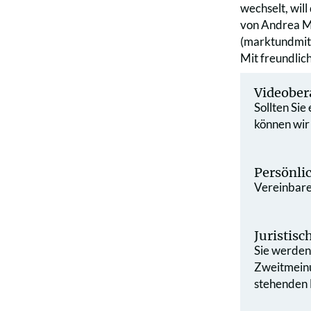
wechselt, wil
von Andrea M
(marktundmit
Mit freundli
Videober
Sollten Sie
können wir
Persönli
Vereinbaren
Juristis
Sie werden 
Zweit­mein
stehenden L