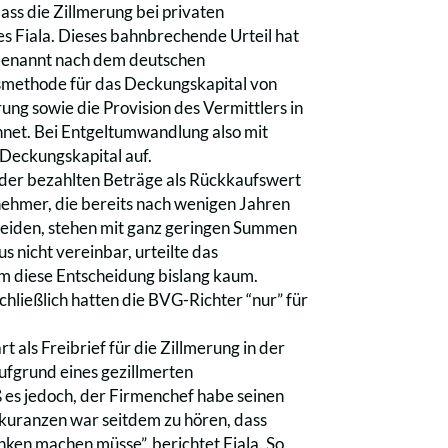
ss die Zillmerung bei privaten
s Fiala. Dieses bahnbrechende Urteil hat
 benannt nach dem deutschen
smethode für das Deckungskapital von
g sowie die Provision des Vermittlers in
hnet. Bei Entgeltumwandlung also mit
 Deckungskapital auf.
 der bezahlten Beträge als Rückkaufswert
nehmer, die bereits nach wenigen Jahren
heiden, stehen mit ganz geringen Summen
nicht vereinbar, urteilte das
m diese Entscheidung bislang kaum.
chließlich hatten die BVG-Richter “nur” für
 als Freibrief für die Zillmerung in der
ufgrund eines gezillmerten
 es jedoch, der Firmenchef habe seinen
ekuranzen war seitdem zu hören, dass
nken machen müsse”, berichtet Fiala. So