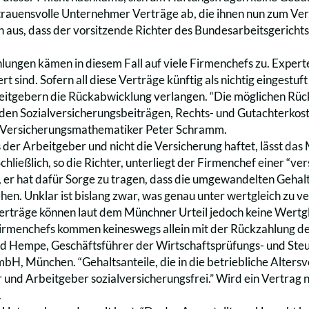
trauensvolle Unternehmer Verträge ab, die ihnen nun zum V
n aus, dass der vorsitzende Richter des Bundesarbeitsgeric
ungen kämen in diesem Fall auf viele Firmenchefs zu. Experte
ert sind. Sofern all diese Verträge künftig als nichtig eingest
eitgebern die Rückabwicklung verlangen. “Die möglichen Rück
en Sozialversicherungsbeiträgen, Rechts- und Gutachterkost
t Versicherungsmathematiker Peter Schramm.
 der Arbeitgeber und nicht die Versicherung haftet, lässt das
hließlich, so die Richter, unterliegt der Firmenchef einer “v
 er hat dafür Sorge zu tragen, dass die umgewandelten Gehalts
en. Unklar ist bislang zwar, was genau unter wertgleich zu ve
erträge können laut dem Münchner Urteil jedoch keine Wertgle
irmenchefs kommen keineswegs allein mit der Rückzahlung d
rd Hempe, Geschäftsführer der Wirtschaftsprüfungs- und St
bH, München. “Gehaltsanteile, die in die betriebliche Altersv
und Arbeitgeber sozialversicherungsfrei.” Wird ein Vertrag ni
.