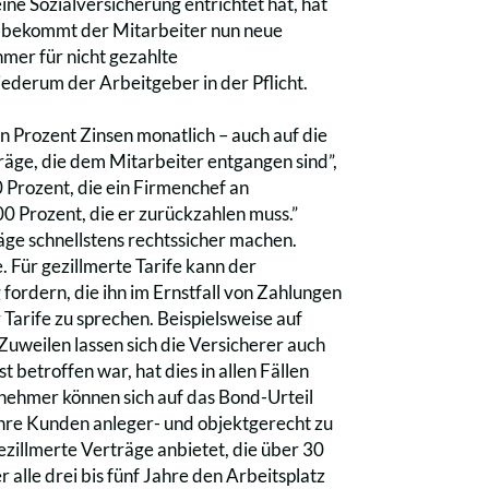
ine Sozialversicherung entrichtet hat, hat
ng bekommt der Mitarbeiter nun neue
mer für nicht gezahlte
iederum der Arbeitgeber in der Pflicht.
n Prozent Zinsen monatlich – auch auf die
äge, die dem Mitarbeiter entgangen sind”,
 Prozent, die ein Firmenchef an
0 Prozent, die er zurückzahlen muss.”
ge schnellstens rechtssicher machen.
. Für gezillmerte Tarife kann der
fordern, die ihn im Ernstfall von Zahlungen
 Tarife zu sprechen. Beispielsweise auf
Zuweilen lassen sich die Versicherer auch
t betroffen war, hat dies in allen Fällen
rnehmer können sich auf das Bond-Urteil
 ihre Kunden anleger- und objektgerecht zu
ezillmerte Verträge anbietet, die über 30
 alle drei bis fünf Jahre den Arbeitsplatz