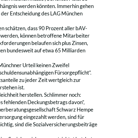
erhängnis werden könnten. Immerhin gehen
hts der Entscheidung des LAG München
n schätzen, dass 90 Prozent aller bAV-
uft werden, können betroffene Mitarbeiter
forderungen belaufen sich plus Zinsen,
en bundesweit auf etwa 65 Milliarden
 Münchner Urteil keinen Zweifel
erschuldensunabhängigen Fürsorgepflicht”.
anteile zu jeder Zeit wertgleich zur
rstehen ist.
ichheit herstellen. Schlimmer noch:
es fehlenden Deckungsbetrags davon”,
euerberatungsgesellschaft Schwarz Hempe
ersorgung eingezahlt werden, sind für
chtig, sind die Sozialversicherungsbeiträge