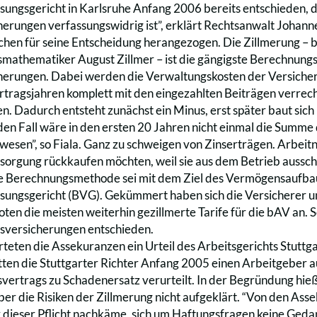
ungsgericht in Karlsruhe Anfang 2006 bereits entschieden, da
erungen verfassungswidrig ist”, erklärt Rechtsanwalt Johanne
hen für seine Entscheidung herangezogen. Die Zillmerung –
mathematiker August Zillmer – ist die gängigste Berechnung
erungen. Dabei werden die Verwaltungskosten der Versicherun
rtragsjahren komplett mit den eingezahlten Beiträgen verrec
en. Dadurch entsteht zunächst ein Minus, erst später baut sich
den Fall wäre in den ersten 20 Jahren nicht einmal die Summe
esen”, so Fiala. Ganz zu schweigen von Zinserträgen. Arbeit
rsorgung rückkaufen möchten, weil sie aus dem Betrieb aussc
he Berechnungsmethode sei mit dem Ziel des Vermögensaufbaus 
ungsgericht (BVG). Gekümmert haben sich die Versicherer u
ten die meisten weiterhin gezillmerte Tarife für die bAV an. S
sversicherungen entschieden.
teten die Assekuranzen ein Urteil des Arbeitsgerichts Stuttgart
ten die Stuttgarter Richter Anfang 2005 einen Arbeitgeber a
vertrags zu Schadenersatz verurteilt. In der Begründung hieß
ber die Risiken der Zillmerung nicht aufgeklärt. “Von den Ass
r dieser Pflicht nachkäme, sich um Haftungsfragen keine Geda