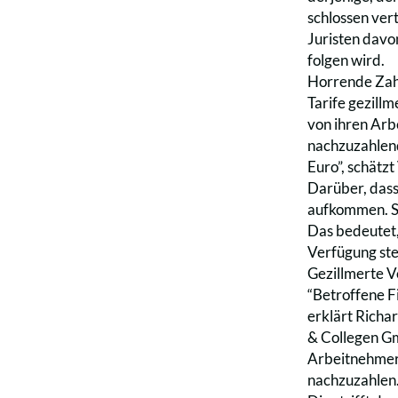
schlossen ver
Juristen davo
folgen wird.
Horrende Zahl
Tarife gezillm
von ihren Arb
nachzuzahlend
Euro”, schätz
Darüber, dass
aufkommen. Sc
Das bedeutet,
Verfügung steh
Gezillmerte V
“Betroffene F
erklärt Richa
& Collegen Gm
Arbeitnehmer 
nachzuzahlen