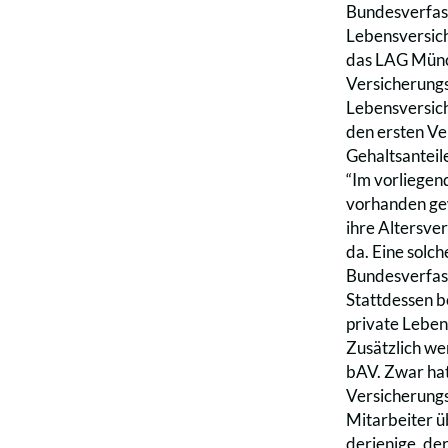
Bundesverfass
Lebensversich
das LAG Münc
Versicherungs
Lebensversich
den ersten Ve
Gehaltsanteil
“Im vorliegen
vorhanden gew
ihre Altersve
da. Eine solc
Bundesverfass
Stattdessen bo
private Leben
Zusätzlich wer
bAV. Zwar hat
Versicherungs
Mitarbeiter ü
derjenige, de