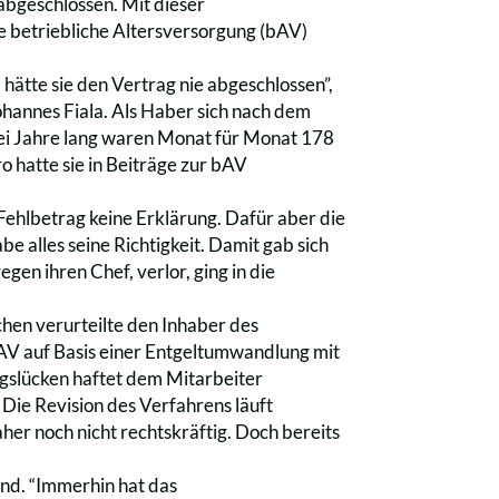
abgeschlossen. Mit dieser
e betriebliche Altersversorgung (bAV)
ätte sie den Vertrag nie abgeschlossen”,
hannes Fiala. Als Haber sich nach dem
rei Jahre lang waren Monat für Monat 178
o hatte sie in Beiträge zur bAV
ehlbetrag keine Erklärung. Dafür aber die
e alles seine Richtigkeit. Damit gab sich
en ihren Chef, verlor, ging in die
hen verurteilte den Inhaber des
AV auf Basis einer Entgeltumwandlung mit
ngslücken haftet dem Mitarbeiter
Die Revision des Verfahrens läuft
her noch nicht rechtskräftig. Doch bereits
nd. “Immerhin hat das