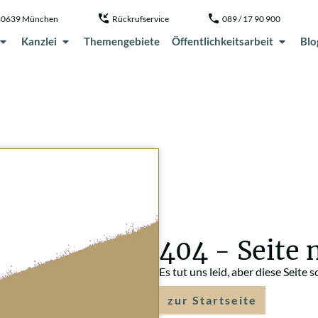
, 80639 München
Rückrufservice
089 / 17 90 900
Kanzlei
Themengebiete
Öffentlichkeitsarbeit
Blo
404 - Seite 
Es tut uns leid, aber diese Seite 
zur Startseite