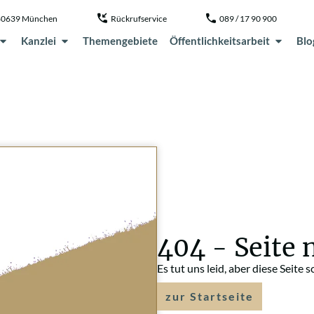
, 80639 München
Rückrufservice
089 / 17 90 900
Kanzlei
Themengebiete
Öffentlichkeitsarbeit
Blo
404 - Seite 
Es tut uns leid, aber diese Seite 
zur Startseite