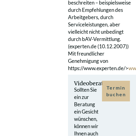
beschreiten – beispielsweise
durch Empfehlungen des
Arbeitgebers, durch
Serviceleistungen, aber
vielleicht nicht unbedingt
durch bAV-Vermittlung.
(experten.de (10.12.2007))
Mit freundlicher
Genehmigung von
https://www.experten.de/>
ww
Videoberatung
Termin
Sollten Sie
buchen
ein zur
Beratung
ein Gesicht
wünschen,
können wir
Ihnen auch