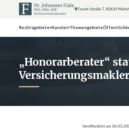
Fasolt-Straße 7, 80639 Münc
Rechtsgebiete
Kanzlei
Themengebiete
Öffentlichk
„Honorarberater“ sta
Versicherungsmakler
Veröffentlicht am 06.03.20