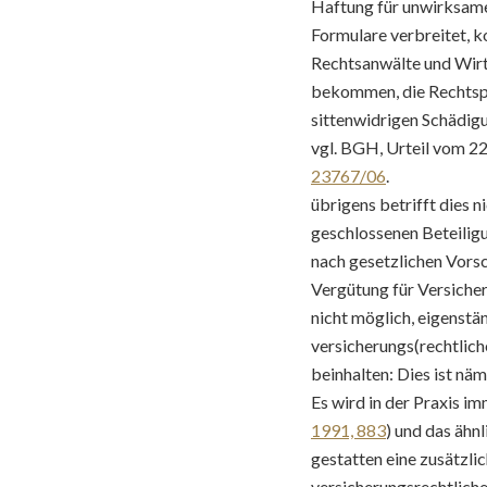
Haftung für unwirksame 
Formulare verbreitet, k
Rechtsanwälte und Wirt
bekommen, die Rechtspr
sittenwidrigen Schädig
vgl. BGH, Urteil vom 22
23767/06
.
übrigens betrifft dies 
geschlossenen Beteiligu
nach gesetzlichen Vorsc
Vergütung für Versiche
nicht möglich, eigenst
versicherungs(rechtlich
beinhalten: Dies ist nä
Es wird in der Praxis i
1991, 883
) und das ähn
gestatten eine zusätzlic
versicherungsrechtliche