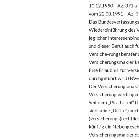
10.12.1990 – Az. 371 a
vom 22.08.1991 – Az.
3
Das Bundesverfassungsg
Wiedereinführung des Ve
jeglicher Interessenbin
und dieser Beruf auch f
Versiche-rungsberater da
Versicherungsmakler ken
Eine Erlaubnis zur Ver
durchgeführt wird (BVe
Der Versicherungsmakler
Versicherungsverträgen
Seit dem „Pilz-Urteil“ (
sind keine „Dritte“) au
(versicherungs)rechtlic
künftig ein Nebengesch
Versicherungsmakler dor