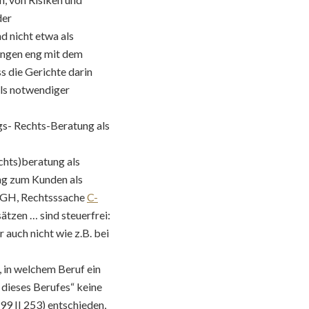
der
d nicht etwa als
ungen eng mit dem
s die Gerichte darin
als notwendiger
gs- Rechts-Beratung als
chts)beratung als
ng zum Kunden als
EuGH, Rechtsssache
C-
tzen … sind steuerfrei:
 auch nicht wie z.B. bei
, in welchem Beruf ein
g dieses Berufes“ keine
99 II 253) entschieden,