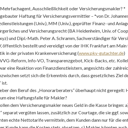
 Mehrfachagent, Ausschließlichkeit oder Versicherungsmakler? *
gebauter Haftung für Versicherungsvermittler – *von Dr. Johannes
enstleistungen (Univ.), MM (Univ.), geprüfter Finanz- und Anlage
rgerliches und Versicherungsrecht (BA Heidenheim, Univ. of Coop
p.xyz) und Dipl.-Math. Peter A. Schramm, Sachverständiger für Ve
, öffentlich bestellt und vereidigt von der IHK Frankfurt am Main 
k in der privaten Krankenversicherung (
www.pkv-gutachter.de
)
VVG-Reform, Info-VO, Transparenzgebot, Kick-Backs, etc. Kolle
war eine Reaktion von Finanzdienstleistern, angesichts der zahlre
nzwischen setzt sich die Erkenntnis durch, dass gesetzliches Ziel 
ist.
ber den Beruf des „Honorarberaters“ überhaupt nicht geregelt: H
 um eine Haftungsfalle für Makler?
ollen dem Versicherungsmakler neues Geld in die Kasse bringen: a
 separat vergüten lassen, zusätzlich zur Courtage, die sie ggf. so
nten echte Nettotarife vermitteln, dem Kunden dann nur für die 
Der Kunde kann die Kosten stets absetzen. c) Makler könnten auch 