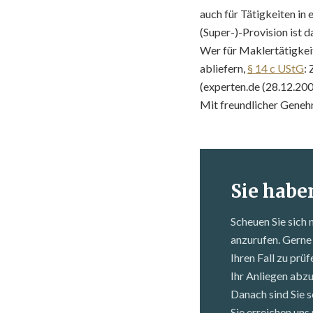
auch für Tätigkeiten in 
(Super-)-Provision ist d
Wer für Maklertätigkei
abliefern,
§ 14 c UStG
:
(experten.de (28.12.200
Mit freundlicher Gene
Sie habe
Scheuen Sie sich 
anzurufen. Gerne 
Ihren Fall zu prü
Ihr Anliegen abz
Danach sind Sie s
Sie erreichen un