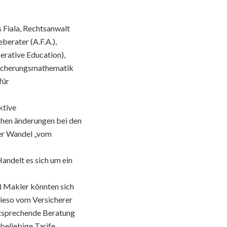
 Fiala, Rechtsanwalt
berater (A.F.A.),
erative Education),
rsicherungsmathematik
für
ktive
ichen änderungen bei den
der Wandel „vom
andelt es sich um ein
) Makler könnten sich
wieso vom Versicherer
entsprechende Beratung
beliebige Tarife