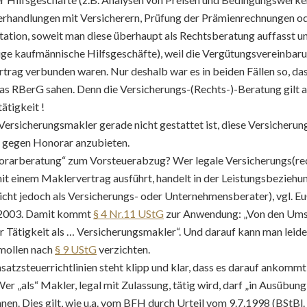
rhandlungen mit Versicherern, Prüfung der Prämienrechnungen o
tion, soweit man diese überhaupt als Rechtsberatung auffasst un
tige kaufmännische Hilfsgeschäfte), weil die Vergütungsvereinbar
rag verbunden waren. Nur deshalb war es in beiden Fällen so, das
as RBerG sahen. Denn die Versicherungs-(Rechts-)-Beratung gilt 
ätigkeit !
Versicherungsmakler gerade nicht gestattet ist, diese Versicherun
g gegen Honorar anzubieten.
norarberatung“ zum Vorsteuerabzug? Wer legale Versicherungs(re
it einem Maklervertrag ausführt, handelt in der Leistungsbeziehu
icht jedoch als Versicherungs- oder Unternehmensberater), vgl. 
1.2003. Damit kommt
§ 4 Nr.11 UStG
zur Anwendung: „Von den Umsä
r Tätigkeit als … Versicherungsmakler“. Und darauf kann man leider
mollen nach
§ 9 UStG
verzichten.
atzsteuerrichtlinien steht klipp und klar, dass es darauf ankommt
er „als“ Makler, legal mit Zulassung, tätig wird, darf „in Ausübun
n. Dies gilt, wie u.a. vom BFH durch Urteil vom 9.7.1998 (BStBl. 