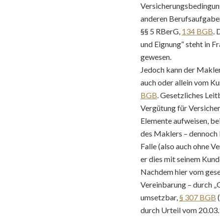
Versicherungsbedingung
anderen Berufsaufgaben,
§§ 5 RBerG,
134 BGB
. 
und Eignung“ steht in Fr
gewesen.
Jedoch kann der Makler 
auch oder allein vom K
BGB
. Gesetzliches Lei
Vergütung für Versiche
Elemente aufweisen, bei
des Maklers – dennoch 
Falle (also auch ohne V
er dies mit seinem Kund
Nachdem hier vom gesetz
Vereinbarung – durch „G
umsetzbar,
§ 307 BGB
(
durch Urteil vom 20.03