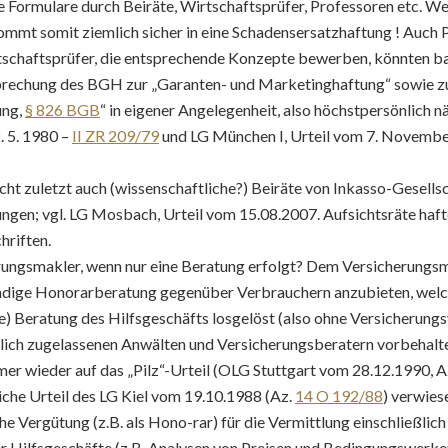
Formulare durch Beiräte, Wirtschaftsprüfer, Professoren etc. Wer
ommt somit ziemlich sicher in eine Schadensersatzhaftung ! Auch 
schaftsprüfer, die entsprechende Konzepte bewerben, könnten b
echung des BGH zur „Garanten- und Marketinghaftung“ sowie zu
ung,
§ 826 BGB
“ in eigener Angelegenheit, also höchstpersönlich n
. 5. 1980 –
II ZR 209/79
und LG München I, Urteil vom 7. Novemb
nicht zuletzt auch (wissenschaftliche?) Beiräte von Inkasso-Gesell
ngen; vgl. LG Mosbach, Urteil vom 15.08.2007. Aufsichtsräte haft
hriften.
rungsmakler, wenn nur eine Beratung erfolgt? Dem Versicherungsm
ändige Honorarberatung gegenüber Verbrauchern anzubieten, welc
e) Beratung des Hilfsgeschäfts losgelöst (also ohne Versicherung
mlich zugelassenen Anwälten und Versicherungsberatern vorbehalt
mmer wieder auf das „Pilz“-Urteil (OLG Stuttgart vom 28.12.1990, A
liche Urteil des LG Kiel vom 19.10.1988 (Az.
14 O 192/88
) verwies
he Vergütung (z.B. als Hono-rar) für die Vermittlung einschließlich
r Hilfsgeschäfte (z.B. Analysen von Preisen und Bedingungswerken