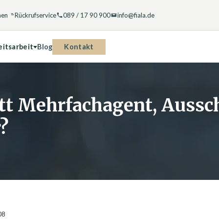
hen
Rückrufservice
089 / 17 90 900
info@fiala.de
Kontakt
eitsarbeit
Blog
tt Mehrfachagent, Aussch
?
08