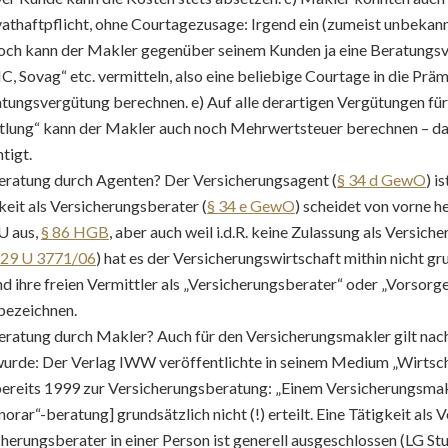
rivathaftpflicht, ohne Courtagezusage: Irgend ein (zumeist unbek
edoch kann der Makler gegenüber seinem Kunden ja eine Beratungs
 Sovag“ etc. vermitteln, also eine beliebige Courtage in die Prämie
atungsvergütung berechnen. e) Auf alle derartigen Vergütungen fü
ttlung“ kann der Makler auch noch Mehrwertsteuer berechnen – da
tigt.
eratung durch Agenten? Der Versicherungsagent (
§ 34 d GewO
) i
keit als Versicherungsberater (
§ 34 e GewO
) scheidet von vorne h
U aus,
§ 86 HGB
, aber auch weil i.d.R. keine Zulassung als Versich
29 U 3771/06
) hat es der Versicherungswirtschaft mithin nicht gr
nd ihre freien Vermittler als „Versicherungsberater“ oder „Vorsorg
bezeichnen.
eratung durch Makler? Auch für den Versicherungsmakler gilt nach
wurde: Der Verlag IWW veröffentlichte in seinem Medium „Wirtsch
ereits 1999 zur Versicherungsberatung: „Einem Versicherungsmakl
rar“-beratung] grundsätzlich nicht (!) erteilt. Eine Tätigkeit als 
icherungsberater in einer Person ist generell ausgeschlossen (LG S