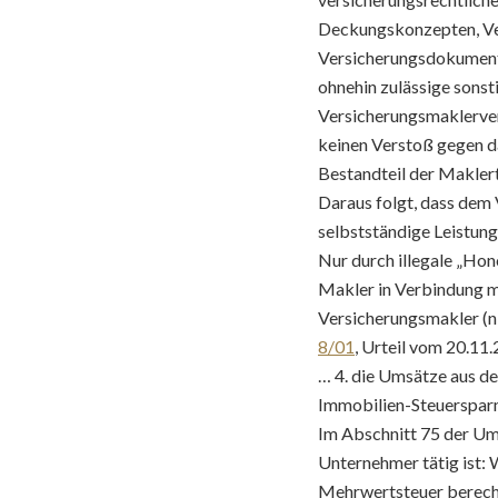
Deckungskonzepten, Ve
Versicherungsdokumenta
ohnehin zulässige sons
Versicherungsmaklervert
keinen Verstoß gegen d
Bestandteil der Maklert
Daraus folgt, dass dem 
selbstständige Leistun
Nur durch illegale „Ho
Makler in Verbindung m
Versicherungsmakler (n
8/01
, Urteil vom 20.1
… 4. die Umsätze aus de
Immobilien-Steuerspar
Im Abschnitt 75 der Ums
Unternehmer tätig ist: W
Mehrwertsteuer berechne