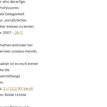
 also derartige
Professoren,
ald Gelegenheit
r „vorsätzlichen
äher kennen zu lernen,
er 2007 –
28 O
schaften und/oder bei
en hier sowieso bereits
akler ist es noch immer
he die
svermittlung)
en.
z.
2 U 121/90
,
VersR
en: Beide Urteile
, von Risiken und