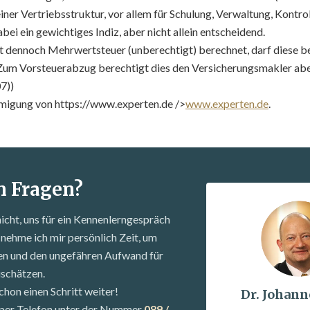
einer Vertriebsstruktur, vor allem für Schulung, Verwaltung, Kontro
abei ein gewichtiges Indiz, aber nicht allein entscheidend.
t dennoch Mehrwertsteuer (unberechtigt) berechnet, darf diese b
 Zum Vorsteuerabzug berechtigt dies den Versicherungsmakler aber
7))
hmigung von
https://www.experten.de />
www.experten.de
.
n Fragen?
nicht, uns für ein Kennenlern­gespräch
nehme ich mir persönlich Zeit, um
fen und den ungefähren Aufwand für
uschätzen.
chon einen Schritt weiter!
Dr. Johann
s per Telefon unter der Nummer
089 /