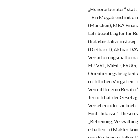
„Honorarberater“ statt
– Ein Megatrend mit ein
(München), MBA Finanzdi
Lehrbeauftragter für Bü
(fiala4instalive.instaw
(Diethardt), Aktuar DAV
Versicherungsmathemati
EU-VRL, MiFiD, FRUG, 
Orientierungslosigkeit 
rechtlichen Vorgaben. I
Vermittler zum Berater“ 
Jedoch hat der Gesetzge
Versehen oder vielmehr
Fünf „Inkasso“-Thesen s
„Betreuung, Verwaltung“
erhalten. b) Makler kön
eine Rechnung stellen. 