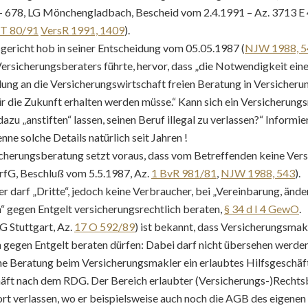
 – 678, LG Mönchengladbach, Bescheid vom 2.4.1991 – Az. 3713 E 
 T 80/91
VersR 1991, 1409
).
ericht hob in seiner Entscheidung vom 05.05.1987 (
NJW 1988, 5
rsicherungsberaters führte, hervor, dass „die Notwendigkeit eine
dung an die Versicherungswirtschaft freien Beratung in Versicheru
ür die Zukunft erhalten werden müsse.“ Kann sich ein Versicherun
zu „anstiften“ lassen, seinen Beruf illegal zu verlassen?“ Informie
ne solche Details natürlich seit Jahren !
sicherungsberatung setzt voraus, dass vom Betreffenden keine Ver
rfG, Beschluß vom 5.5.1987, Az.
1 BvR 981/81
,
NJW 1988, 543
).
 darf „Dritte“, jedoch keine Verbraucher, bei „Vereinbarung, änd
“ gegen Entgelt versicherungsrechtlich beraten,
§ 34 d I 4 GewO
.
LG Stuttgart, Az.
17 O 592/89
) ist bekannt, dass Versicherungsmak
ch gegen Entgelt beraten dürfen: Dabei darf nicht übersehen werden
he Beratung beim Versicherungsmakler ein erlaubtes Hilfsgeschäft
äft nach dem RDG. Der Bereich erlaubter (Versicherungs-)Recht
t verlassen, wo er beispielsweise auch noch die AGB des eigenen