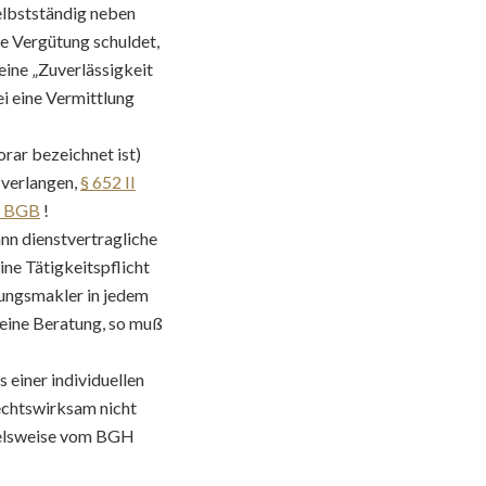
elbstständig neben
e Vergütung schuldet,
eine „Zuverlässigkeit
ei eine Vermittlung
rar bezeichnet ist)
 verlangen,
§ 652 II
I BGB
!
nn dienstvertragliche
ne Tätigkeitspflicht
rungsmakler in jedem
seine Beratung, so muß
einer individuellen
echtswirksam nicht
spielsweise vom BGH