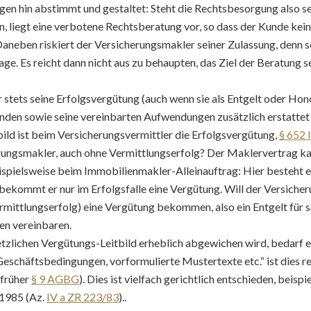
en hin abstimmt und gestaltet: Steht die Rechtsbesorgung also s
 liegt eine verbotene Rechtsberatung vor, so dass der Kunde kein
Daneben riskiert der Versicherungsmakler seiner Zulassung, denn s
age. Es reicht dann nicht aus zu behaupten, das Ziel der Beratung s
stets seine Erfolgsvergütung (auch wenn sie als Entgelt oder Hono
unden sowie seine vereinbarten Aufwendungen zusätzlich erstattet
tbild ist beim Versicherungsvermittler die Erfolgsvergütung,
§ 652 
rungsmakler, auch ohne Vermittlungserfolg? Der Maklervertrag ka
spielsweise beim Immobilienmakler-Alleinauftrag: Hier besteht ei
bekommt er nur im Erfolgsfalle eine Vergütung. Will der Versiche
ermittlungserfolg) eine Vergütung bekommen, also ein Entgelt für 
en vereinbaren.
lichen Vergütungs-Leitbild erheblich abgewichen wird, bedarf es 
eschäftsbedingungen, vorformulierte Mustertexte etc.“ ist dies r
früher
§ 9 AGBG
). Dies ist vielfach gerichtlich entschieden, bei
.1985 (Az.
IV a ZR 223/83
)..