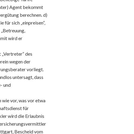
annter) Agent bekommt
vergütung berechnen. d)
 für sich „einpreisen“,
r „Betreuung,
mit wird er
st „Vertreter“ des
erein wegen der
erungsberater vorliegt.
undlos untersagt, dass
e- und
 wie vor, was vor etwa
aftsdienst für
er wird die Erlaubnis
Versicherungsvermittler
tuttgart, Bescheid vom