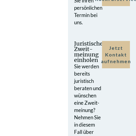
Sie Ihren
persönlichen
Termin bei
uns.
Juristische
Jetzt
Zweit­
meinung
Kontakt
einholen
aufnehmen
Sie werden
bereits
juristisch
beraten und
wünschen
eine Zweit­
meinung?
Nehmen Sie
in diesem
Fall über