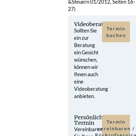
&Steuern 01/2012, Seiten 16-
27)
Videoberatung
Termin
Sollten Sie
buchen
ein zur
Beratung
ein Gesicht
wünschen,
können wir
Ihnen auch
eine
Videoberatung
anbieten.
Persönlicher
Termin
Termin
vereinbaren /
Vereinbaren
Rückrufservic