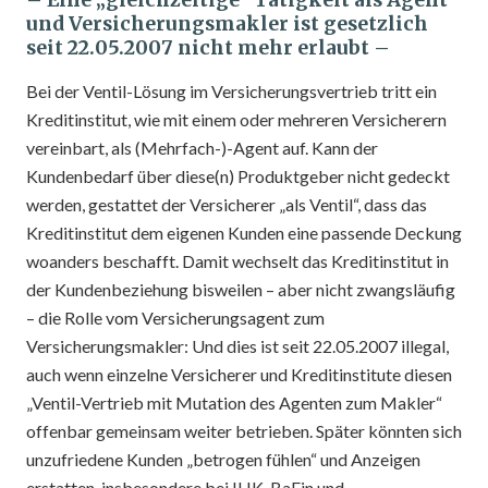
– Eine „gleichzeitige“ Tätigkeit als Agent
und Versicherungsmakler ist gesetzlich
seit 22.05.2007 nicht mehr erlaubt –
Bei der Ventil-Lösung im Versicherungsvertrieb tritt ein
Kreditinstitut, wie mit einem oder mehreren Versicherern
vereinbart, als (Mehrfach-)-Agent auf. Kann der
Kundenbedarf über diese(n) Produktgeber nicht gedeckt
werden, gestattet der Versicherer „als Ventil“, dass das
Kreditinstitut dem eigenen Kunden eine passende Deckung
woanders beschafft. Damit wechselt das Kreditinstitut in
der Kundenbeziehung bisweilen – aber nicht zwangsläufig
– die Rolle vom Versicherungsagent zum
Versicherungsmakler: Und dies ist seit 22.05.2007 illegal,
auch wenn einzelne Versicherer und Kreditinstitute diesen
„Ventil-Vertrieb mit Mutation des Agenten zum Makler“
offenbar gemeinsam weiter betrieben. Später könnten sich
unzufriedene Kunden „betrogen fühlen“ und Anzeigen
erstatten, insbesondere bei IHK, BaFin und