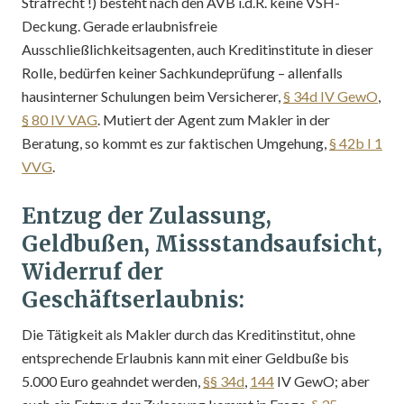
Strafrecht !) besteht nach den AVB i.d.R. keine VSH-
Deckung. Gerade erlaubnisfreie
Ausschließlichkeitsagenten, auch Kreditinstitute in dieser
Rolle, bedürfen keiner Sachkundeprüfung – allenfalls
hausinterner Schulungen beim Versicherer,
§ 34d IV GewO
,
§ 80 IV VAG
. Mutiert der Agent zum Makler in der
Beratung, so kommt es zur faktischen Umgehung,
§ 42b I 1
VVG
.
Entzug der Zulassung,
Geldbußen, Missstandsaufsicht,
Widerruf der
Geschäftserlaubnis:
Die Tätigkeit als Makler durch das Kreditinstitut, ohne
entsprechende Erlaubnis kann mit einer Geldbuße bis
5.000 Euro geahndet werden,
§§ 34d
,
144
IV GewO; aber