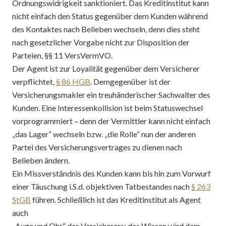
Ordnungswidrigkeit sanktioniert. Das Kreditinstitut kann
nicht einfach den Status gegenüber dem Kunden während
des Kontaktes nach Belieben wechseln, denn dies steht
nach gesetzlicher Vorgabe nicht zur Disposition der
Parteien, §§ 11 VersVermVO.
Der Agent ist zur Loyalität gegenüber dem Versicherer
verpflichtet,
§ 86 HGB
. Demgegenüber ist der
Versicherungsmakler ein treuhänderischer Sachwalter des
Kunden. Eine Interessenkollision ist beim Statuswechsel
vorprogrammiert – denn der Vermittler kann nicht einfach
„das Lager“ wechseln bzw. „die Rolle“ nun der anderen
Partei des Versicherungsvertrages zu dienen nach
Belieben ändern.
Ein Missverständnis des Kunden kann bis hin zum Vorwurf
einer Täuschung i.S.d. objektiven Tatbestandes nach
§ 263
StGB
führen. Schließlich ist das Kreditinstitut als Agent
auch
„Auge und Ohr“ des Versicherers; das Wissen wird dem