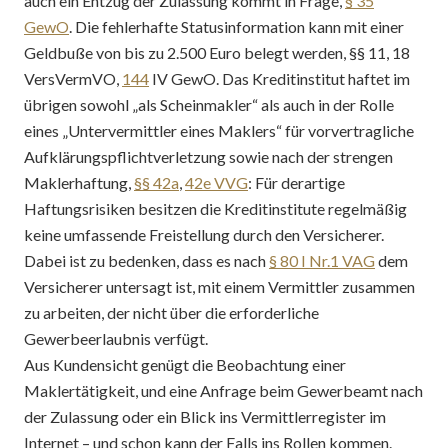
auch ein Entzug der Zulassung kommt in Frage,
§ 35
GewO
. Die fehlerhafte Statusinformation kann mit einer
Geldbuße von bis zu 2.500 Euro belegt werden, §§ 11, 18
VersVermVO,
144
IV GewO. Das Kreditinstitut haftet im
übrigen sowohl „als Scheinmakler“ als auch in der Rolle
eines „Untervermittler eines Maklers“ für vorvertragliche
Aufklärungspflichtverletzung sowie nach der strengen
Maklerhaftung,
§§ 42a
,
42e VVG
: Für derartige
Haftungsrisiken besitzen die Kreditinstitute regelmäßig
keine umfassende Freistellung durch den Versicherer.
Dabei ist zu bedenken, dass es nach
§ 80 I Nr.1 VAG
dem
Versicherer untersagt ist, mit einem Vermittler zusammen
zu arbeiten, der nicht über die erforderliche
Gewerbeerlaubnis verfügt.
Aus Kundensicht genügt die Beobachtung einer
Maklertätigkeit, und eine Anfrage beim Gewerbeamt nach
der Zulassung oder ein Blick ins Vermittlerregister im
Internet – und schon kann der Falls ins Rollen kommen.