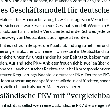
 PKV anbieten zu können, bei manchen Vermittlern groß sein
es Geschäftsmodell für deutsch
 Makler – bei Honorarberatung bzw. Courtage vom Versicher
Versicherer – wäre es ein neues Geschäftsmodell. Weiterhin Bi
lkulation für männliche Versicherte, ist in der Schweiz jederze
denzweg von Deutschland aus umgesetzt worden.
hnt es sich zum Beispiel, die Kapitalabfindung zu nehmen und l
erung einzukaufen als in einem Unisextarif in Deutschland zu 
ersicherungen für ungefähr den halben Beitrag zu bekommen,
rden. Ausländische PKV-Anbieter freuen sich bisweilen über 
chbares – auch deutsches Recht wäre ja bei Korrespondenzver
 teuren Regulierungs-Nachteile deutscher PKV. Deutsche PK
 Honorarberatung noch gefördert würde, nicht fürchten, sonder
, vielleicht auch als purer Maklerversicherer.
usländische PKV mit “vergleich
nt ist, dass selbst wenn eine ausländische PKV die wenigen 