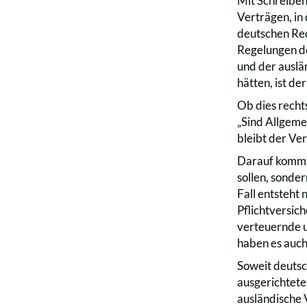
Mit Schreiben
Verträgen, in
deutschen Rec
Regelungen d
und der auslä
hätten, ist d
Ob dies rechts
„Sind Allgeme
bleibt der Ve
Darauf kommt 
sollen, sonde
Fall entsteht 
Pflichtversich
verteuernde u
haben es auch
Soweit deutsc
ausgerichtete
ausländische 