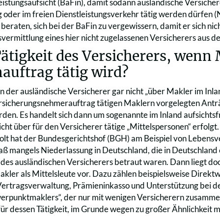
eistungsaufsicht (BaFin), damit sodann ausländische Versiche
 oder im freien Dienstleistungsverkehr tätig werden dürfen (N
 beraten, sich bei der BaFin zu vergewissern, damit er sich n
vermittlung eines hier nicht zugelassenen Versicherers aus d
ätigkeit des Versicherers, wenn
uftrag tätig wird?
n der ausländische Versicherer gar nicht „über Makler im Inlan
rsicherungsnehmerauftrag tätigen Maklern vorgelegten Anträg
rden. Es handelt sich dann um sogenannte im Inland aufsichtsf
cht über für den Versicherer tätige „Mittelspersonen“ erfolgt
lt hat der Bundesgerichtshof (BGH) am Beispiel von Lebensve
 daß mangels Niederlassung in Deutschland, die in Deutschland
des ausländischen Versicherers betraut waren. Dann liegt doch
akler als Mittelsleute vor. Dazu zählen beispielsweise Dire
ertragsverwaltung, Prämieninkasso und Unterstützung bei de
werpunktmaklers“, der nur mit wenigen Versicherern zusammen
für dessen Tätigkeit, im Grunde wegen zu großer Ähnlichkeit 