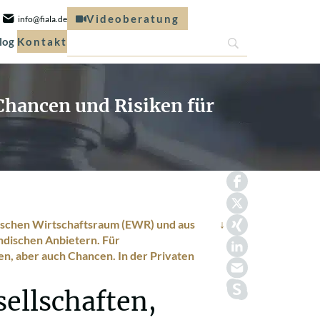
Videoberatung
info@fiala.de
log
Kontakt
hancen und Risiken für
ischen Wirtschaftsraum (EWR) und aus
ndischen Anbietern. Für
n, aber auch Chancen. In der Privaten
ellschaften,