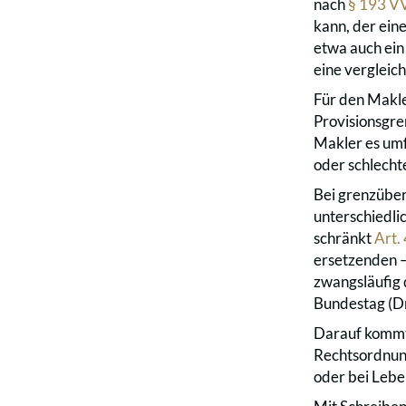
nach
§ 193 V
kann, der eine
etwa auch ein
eine vergleic
Für den Makler
Provisionsgre
Makler es umf
oder schlecht
Bei grenzüber
unterschiedl
schränkt
Art.
ersetzenden –
zwangsläufig 
Bundestag (D
Darauf kommt 
Rechtsordnung
oder bei Lebe