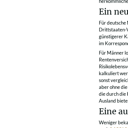
herkömmlichen
Ein neu
Für deutsche
Drittstaaten-
günstigerer Ka
im Korrespon
Für Männer lo
Rentenversich
Risikolebensv
kalkuliert we
sonst verglei
aber ohne die
die durch die
Ausland bieten
Eine a
Weniger bekan