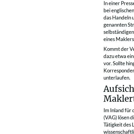
In einer Pres
bei englische
das Handeln u
genannten Str
selbständigen
eines Maklers 
Kommt der Ver
dazu etwa ein
vor. Sollte hi
Korrespondenz
unterlaufen.
Aufsich
Maklert
Im Inland für
(VAG) lösen d
Tätigkeit des 
wissenschaftl