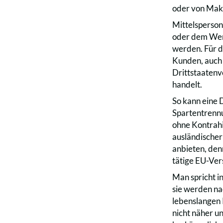
oder von Makl
Mittelsperson
oder dem Werb
werden. Für d
Kunden, auch 
Drittstaatenv
handelt.
So kann eine 
Spartentrennu
ohne Kontrahi
ausländischer
anbieten, den
tätige EU-Ver
Man spricht i
sie werden na
lebenslangen 
nicht näher un