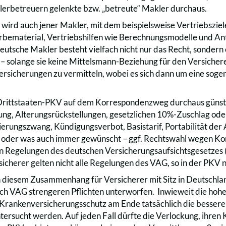
erbetreuern gelenkte bzw. „betreute“ Makler durchaus.
 wird auch jener Makler, mit dem beispielsweise Vertriebszie
ematerial, Vertriebshilfen wie Berechnungsmodelle und Ant
eutsche Makler besteht vielfach nicht nur das Recht, sondern
– solange sie keine Mittelsmann-Beziehung für den Versichere
ersicherungen zu vermitteln, wobei es sich dann um eine so
Drittstaaten-PKV auf dem Korrespondenzweg durchaus günsti
ng, Alterungsrückstellungen, gesetzlichen 10%-Zuschlag oder 
erungszwang, Kündigungsverbot, Basistarif, Portabilität der A
 oder was auch immer gewünscht – ggf. Rechtswahl wegen Ko
n Regelungen des deutschen Versicherungsaufsichtsgesetzes (VAG
sicherer gelten nicht alle Regelungen des VAG, so in der PKV 
n diesem Zusammenhang für Versicherer mit Sitz in Deutschla
ch VAG strengeren Pflichten unterworfen. Inwieweit die hohe
Krankenversicherungsschutz am Ende tatsächlich die bessere L
tersucht werden. Auf jeden Fall dürfte die Verlockung, ihren 