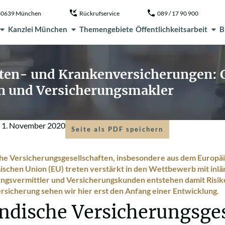
, 80639 München
Rückrufservice
089 / 17 90 900
Kanzlei München
Themengebiete
Öffentlichkeitsarbeit
B
ten- und Krankenversicherungen: C
 und Versicherungsmakler
m
1. November 2020
Seite als PDF speichern
he Versicherungsgesellschaften, insbesondere aus dem Europä
ischen Union (EU) treten verstärkt in den Wettbewerb mit inlä
ngsvermittler und Versicherungskunden entstehen damit Risike
sicherung sehen wir hier erst den Anfang einer Entwicklung.
ndische Versicherungsges