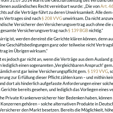
 vom 31.07.2014 warnt die Geschäftsleitung des Verband de
 denen ausländisches Recht vereinbart wurde: „Die von
Art. 
hts auf die Verträge führt zu deren Unwirksamkeit. Alle d
es Vertrages sind nach
§ 208 VVG
unwirksam. Da nicht anzun
ndische Versicherer den Versicherungsvertrag auch ohne di
er gesamte Versicherungsvertrag nach
§ 139 BGB
nichtig.“
irrig ist, werden dereinst die Gerichte klären können, denn a
ine Geschäftsbedingungen ganz oder teilweise nicht Vertrag
rtrag im Übrigen wirksam.“
es jedoch gar nicht an, wenn die Verträge aus dem Ausland gar
rn lediglich einen sogenannten „Vergleichbaren Anspruch“ gem
nämlich erst gar keine Versicherungspflicht gem.
§ 193 VVG
, 
erung zur Erfüllung dieser Pflicht zählen kann – und mithin ke
nd dort als hinderlich aufgefasste Anforderungen einer solche
 Gerichte bereits gesehen, und lediglich das Vorliegen eines 
he Private Krankenversicherer hier Bedenken haben, können sie 
 Konzernen gehören – solche alternativen Produkte in Deutsc
Versicherer den Markt besetzen. Bereits die Möglichkeit, höh