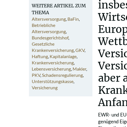
insbe
WEITERE ARTIKEL ZUM
THEMA
Wirts
Altersversorgung
,
BaFin
,
Betriebliche
Europ
Altersversorgung
,
Bundesgerichtshof
,
Wettb
Gesetzliche
Krankenversicherung
,
GKV
,
Versi
Haftung
,
Kapitalanlage
,
Versi
Krankenversicherung
,
Lebensversicherung
,
Makler
,
aber 
PKV
,
Schadensregulierung
,
Unterstützungskasse
,
Krank
Versicherung
Anfan
EWR- und EU-V
genügend Eige