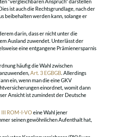
nten “vergleichbaren Anspruch” darstellen
 Dies ist auch die Rechtsgrundlage, nach der
s beibehalten werden kann, solange er
derem darin, dass er nicht unter die
 dem Ausland zuwendet. Unterlässt der
ielsweise eine entgangene Prämienersparnis
rdnung häufig die Wahl zwischen
g anzuwenden,
Art. 3 EGBGB
. Allerdings
 dann ein, wenn man die eine GKV
chtversicherungen einordnet, womit dann
er Ansicht ist zumindest der Deutsche
7 III ROM-I-VO
eine Wahl jener
hmer seinen gewöhnlichen Aufenthalt hat,