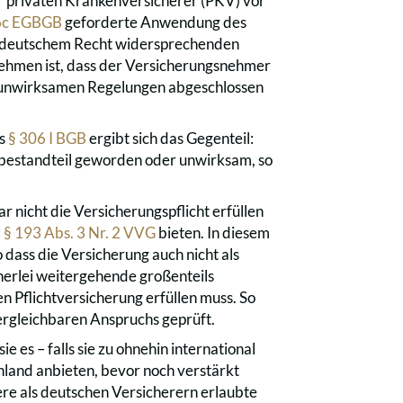
r privaten Krankenversicherer (PKV) vor
46c EGBGB
geforderte Anwendung des
em deutschem Recht widersprechenden
ehmen ist, dass der Versicherungsnehmer
e unwirksamen Regelungen abgeschlossen
us
§ 306 I BGB
ergibt sich das Gegenteil:
sbestandteil geworden oder unwirksam, so
 nicht die Versicherungspflicht erfüllen
.
§ 193 Abs. 3 Nr. 2 VVG
bieten. In diesem
so dass die Versicherung auch nicht als
inerlei weitergehende großenteils
n Pflichtversicherung erfüllen muss. So
vergleichbaren Anspruchs geprüft.
es – falls sie zu ohnehin international
hland anbieten, bevor noch verstärkt
ere als deutschen Versicherern erlaubte