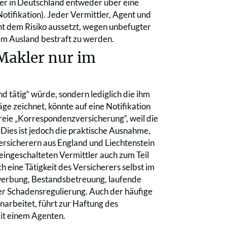
rer in Deutschland entweder über eine
otifikation). Jeder Vermittler, Agent und
icht dem Risiko aussetzt, wegen unbefugter
em Ausland bestraft zu werden.
 Makler nur im
d tätig“ würde, sondern lediglich die ihm
e zeichnet, könnte auf eine Notifikation
reie „Korrespondenzversicherung“, weil die
. Dies ist jedoch die praktische Ausnahme,
rsicherern aus England und Liechtenstein
 eingeschalteten Vermittler auch zum Teil
 eine Tätigkeit des Versicherers selbst im
ktwerbung, Bestandsbetreuung, laufende
r Schadensregulierung. Auch der häufige
arbeitet, führt zur Haftung des
mit einem Agenten.