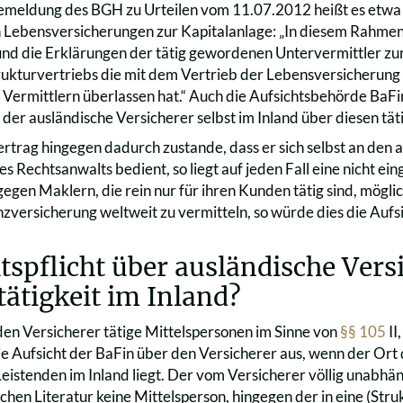
semeldung des BGH zu Urteilen vom 11.07.2012 heißt es etwa
n Lebensversicherungen zur Kapitalanlage: „In diesem Rahmen
nd die Erklärungen der tätig gewordenen Untervermittler zur
ukturvertriebs die mit dem Vertrieb der Lebensversicherun
 Vermittlern überlassen hat.“ Auch die Aufsichtsbehörde BaFin 
der ausländische Versicherer selbst im Inland über diesen tät
trag hingegen dadurch zustande, dass er sich selbst an den a
es Rechtsanwalts bedient, so liegt auf jeden Fall eine nicht
ngegen Maklern, die rein nur für ihren Kunden tätig sind, möglic
versicherung weltweit zu vermitteln, so würde dies die Aufs
tspflicht über ausländische Ver
ätigkeit im Inland?
 den Versicherer tätige Mittelspersonen im Sinne von
§§ 105
II
ie Aufsicht der BaFin über den Versicherer aus, wenn der Ort
Leistenden im Inland liegt. Der vom Versicherer völlig unabhä
ichen Literatur keine Mittelsperson, hingegen der in eine (St