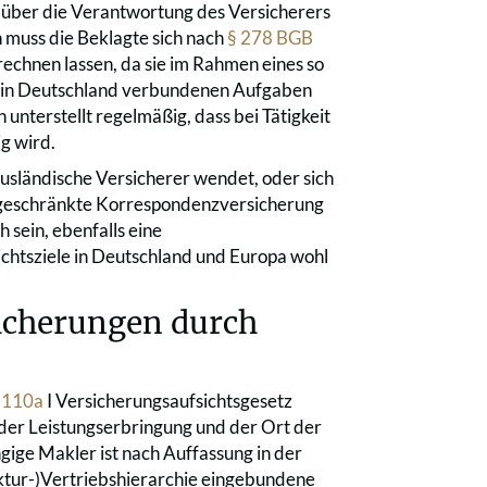
 über die Verantwortung des Versicherers
 muss die Beklagte sich nach
§ 278 BGB
echnen lassen, da sie im Rahmen eines so
g in Deutschland verbundenen Aufgaben
unterstellt regelmäßig, dass bei Tätigkeit
ig wird.
usländische Versicherer wendet, oder sich
 eingeschränkte Korrespondenzversicherung
h sein, ebenfalls eine
ichtsziele in Deutschland und Europa wohl
sicherungen durch
,
110a
I Versicherungsaufsichtsgesetz
 der Leistungserbringung und der Ort der
ngige Makler ist nach Auffassung in der
ruktur-)Vertriebshierarchie eingebundene