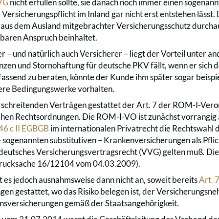
VG
nicht erfüllen sollte, sie danach noch immer einen sogenan
 Versicherungspflicht im Inland gar nicht erst entstehen lässt.
 aus dem Ausland mitgebrachter Versicherungsschutz durchau
hbaren Anspruch beinhaltet.
 – und natürlich auch Versicherer – liegt der Vorteil unter an
nzen und Stornohaftung für deutsche PKV fällt, wenn er sich
assend zu beraten, könnte der Kunde ihm später sogar beisp
ere Bedingungswerke vorhalten.
schreitenden Verträgen gestattet der Art. 7 der ROM-I-Vero
ichen Rechtsordnungen. Die ROM-I-VO ist zunächst vorrangi
 46 c II EGBGB
im internationalen Privatrecht die Rechtswahl
 sogenannten substitutiven – Krankenversicherungen als Pfli
deutsches Versicherungsvertragsrecht (VVG) gelten muß. Dies
rucksache 16/12104 vom 04.03.2009).
es jedoch ausnahmsweise dann nicht an, soweit bereits
Art. 
en gestattet, wo das Risiko belegen ist, der Versicherungsne
nsversicherungen gemäß der Staatsangehörigkeit.