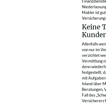
Finanzdienstl
Niederlassung
Makler ist gut
Versicherungs
Keine T
Kundena
Allenfalls wen
von nur im Ve
verzichtet we
Vermittlung ni
denn wiederho
festgestellt,
mit Aufgaben 
Inland über M
Beratungen, V
Fall des „Sch
Versicherers 