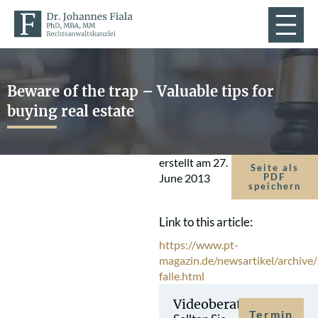
Beware of the trap – Valuable tips for
buying real estate
erstellt am
27.
Seite als
June 2013
PDF
speichern
Link to this article:
https://www.pt-
magazin.de/newsartikel/archive/
falle.html
Videoberatung
Termin