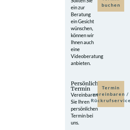
Sollten Sie
buchen
ein zur
Beratung
ein Gesicht
wünschen,
können wir
Ihnen auch
eine
Videoberatung
anbieten.
Persönlicher
Termin
Termin
vereinbaren /
Vereinbaren
Rückrufservic
Sie Ihren
persönlichen
Termin bei
uns.