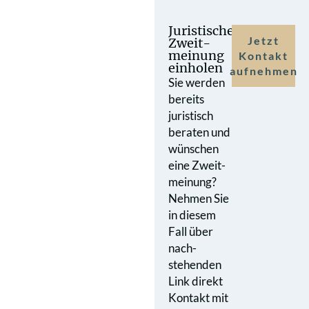
Juristische
Jetzt
Zweit­
meinung
Kontakt
einholen
aufnehmen
Sie werden
bereits
juristisch
beraten und
wünschen
eine Zweit­
meinung?
Nehmen Sie
in diesem
Fall über
nach­
stehenden
Link direkt
Kontakt mit