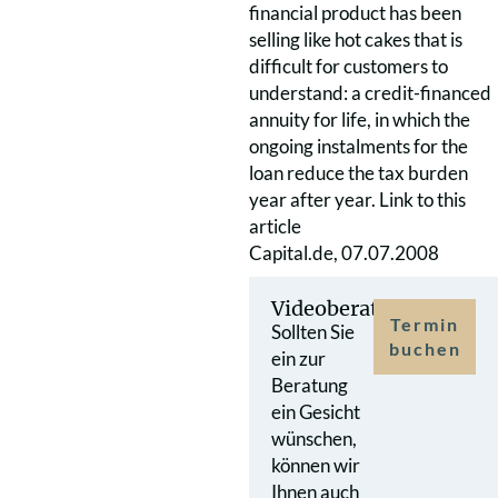
financial product has been
selling like hot cakes that is
difficult for customers to
understand: a credit-financed
annuity for life, in which the
ongoing instalments for the
loan reduce the tax burden
year after year.
Link to this
article
Capital.de, 07.07.2008
Videoberatung
Termin
Sollten Sie
buchen
ein zur
Beratung
ein Gesicht
wünschen,
können wir
Ihnen auch