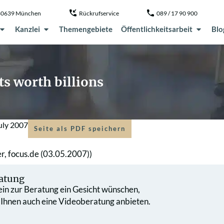
, 80639 München
Rückrufservice
089 / 17 90 900
Kanzlei
Themengebiete
Öffentlichkeitsarbeit
Blo
s worth billions
July 2007
Seite als PDF speichern
er, focus.de (03.05.2007))
atung
 ein zur Beratung ein Gesicht wünschen,
 Ihnen auch eine Videoberatung anbieten.