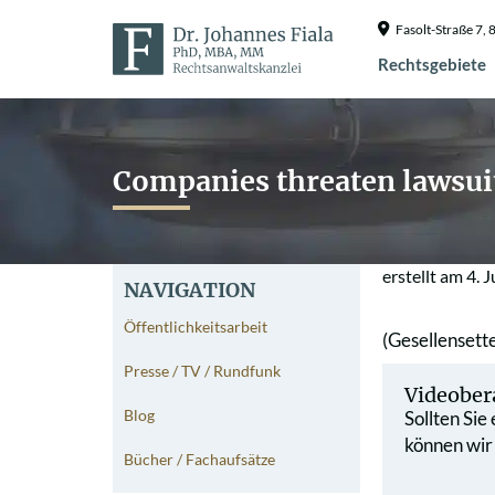
Fasolt-Straße 7
Rechtsgebiete
Companies threaten lawsuit
erstellt am
4. 
NAVIGATION
Öffentlichkeitsarbeit
(Gesellensett
Presse / TV / Rundfunk
Videober
Blog
Sollten Sie
können wir
Bücher / Fachaufsätze