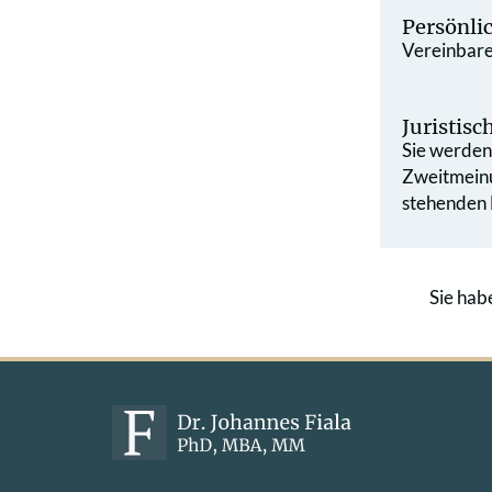
Persönli
Vereinbaren
Juristis
Sie werden 
Zweit­mein
stehenden L
Sie hab