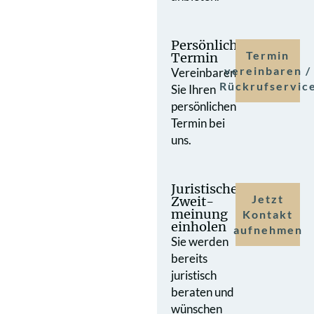
Persönlicher
Termin
Termin
vereinbaren /
Vereinbaren
Rückrufservic
Sie Ihren
persönlichen
Termin bei
uns.
Juristische
Jetzt
Zweit­
meinung
Kontakt
einholen
aufnehmen
Sie werden
bereits
juristisch
beraten und
wünschen