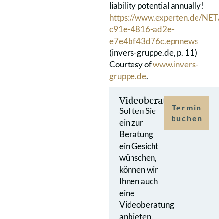
liability potential annually!
https://www.experten.de/NE
c91e-4816-ad2e-
e7e4bf43d76c.epnnews
(invers-gruppe.de, p. 11)
Courtesy of
www.invers-
gruppe.de
.
Videoberatung
Termin
Sollten Sie
buchen
ein zur
Beratung
ein Gesicht
wünschen,
können wir
Ihnen auch
eine
Videoberatung
anbieten.