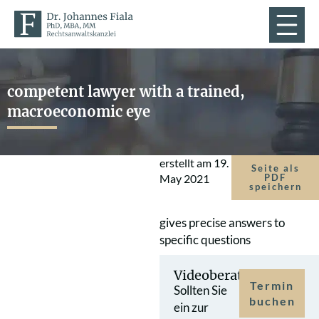
competent lawyer with a trained,
macroeconomic eye
erstellt am
19.
Seite als
May 2021
PDF
speichern
gives precise answers to
specific questions
Videoberatung
Termin
Sollten Sie
buchen
ein zur