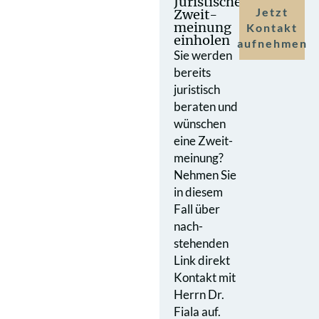
Juristische
Jetzt
Zweit­
meinung
Kontakt
einholen
aufnehmen
Sie werden
bereits
juristisch
beraten und
wünschen
eine Zweit­
meinung?
Nehmen Sie
in diesem
Fall über
nach­
stehenden
Link direkt
Kontakt mit
Herrn Dr.
Fiala auf.