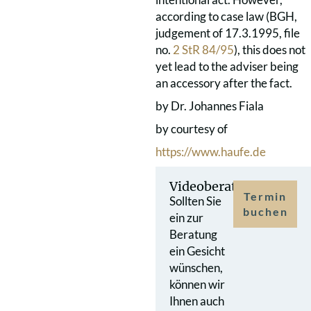
according to case law (BGH,
judgement of 17.3.1995, file
no.
2 StR 84/95
), this does not
yet lead to the adviser being
an accessory after the fact.
by Dr. Johannes Fiala
by courtesy of
https://www.haufe.de
Videoberatung
Termin
Sollten Sie
buchen
ein zur
Beratung
ein Gesicht
wünschen,
können wir
Ihnen auch