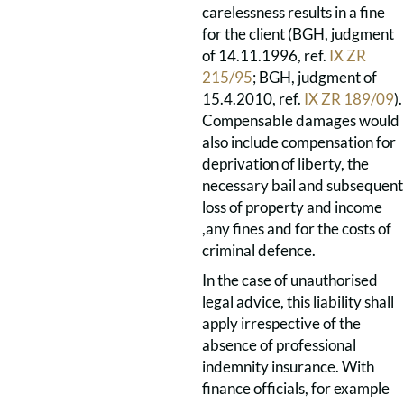
carelessness results in a fine
for the client (BGH, judgment
of 14.11.1996, ref.
IX ZR
215/95
; BGH, judgment of
15.4.2010, ref.
IX ZR 189/09
).
Compensable damages would
also include compensation for
deprivation of liberty, the
necessary bail and subsequent
loss of property and income
,any fines and for the costs of
criminal defence.
In the case of unauthorised
legal advice, this liability shall
apply irrespective of the
absence of professional
indemnity insurance. With
finance officials, for example