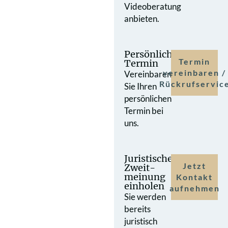
Videoberatung
anbieten.
Persönlicher
Termin
Termin
vereinbaren /
Vereinbaren
Rückrufservic
Sie Ihren
persönlichen
Termin bei
uns.
Juristische
Jetzt
Zweit­
meinung
Kontakt
einholen
aufnehmen
Sie werden
bereits
juristisch