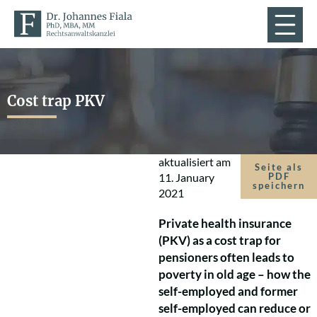
Cost trap PKV
aktualisiert am
Seite als
11. January
PDF
speichern
2021
Private health insurance
(PKV) as a cost trap for
pensioners often leads to
poverty in old age – how the
self-employed and former
self-employed can reduce or