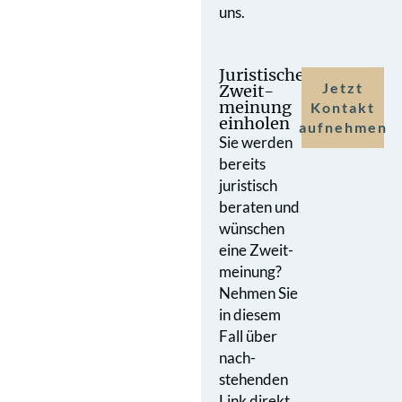
uns.
Juristische
Jetzt
Zweit­
meinung
Kontakt
einholen
aufnehmen
Sie werden
bereits
juristisch
beraten und
wünschen
eine Zweit­
meinung?
Nehmen Sie
in diesem
Fall über
nach­
stehenden
Link direkt