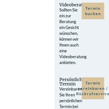
Videoberatung
Termin
Sollten Sie
buchen
ein zur
Beratung
ein Gesicht
wünschen,
können wir
Ihnen auch
eine
Videoberatung
anbieten.
Persönlicher
Termin
Termin
vereinbaren /
Vereinbaren
Rückrufservic
Sie Ihren
persönlichen
Termin bei