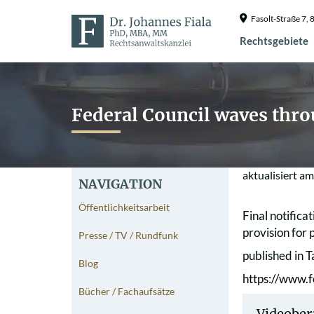
Fasolt-Straße 7
Rechtsgebiete
Federal Council waves thro
aktualisiert a
NAVIGATION
Öffentlichkeitsarbeit
Final notifica
provision for
Presse / TV / Rundfunk
published in 
Blog
https://www.f
Bücher / Fachaufsätze
Videober