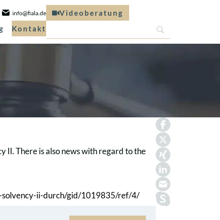
Videoberatung
info@fiala.de
g
Kontakt
y II. There is also news with regard to the
-solvency-ii-durch/gid/1019835/ref/4/