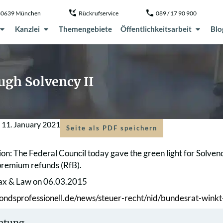
, 80639 München
Rückrufservice
089 / 17 90 900
Kanzlei
Themengebiete
Öffentlichkeitsarbeit
Blo
ugh Solvency II
m
11. January 2021
Seite als PDF speichern
tion: The Federal Council today gave the green light for Solvenc
 premium refunds (RfB).
Tax & Law on 06.03.2015
ondsprofessionell.de/news/steuer-recht/nid/bundesrat-winkt
atung