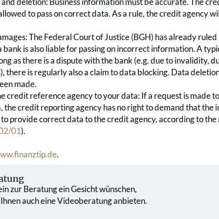
and deletion: Business information must be accurate. The credi
allowed to pass on correct data. As a rule, the credit agency wil
damages: The Federal Court of Justice (BGH) has already ruled
 a bank is also liable for passing on incorrect information. A typ
 long as there is a dispute with the bank (e.g. due to invalidity,
, there is regularly also a claim to data blocking. Data deleti
been made.
e credit reference agency to your data: If a request is made t
, the credit reporting agency has no right to demand that the in
to provide correct data to the credit agency, according to the
02/01
).
ww.finanztip.de
.
atung
 ein zur Beratung ein Gesicht wünschen,
 Ihnen auch eine Videoberatung anbieten.