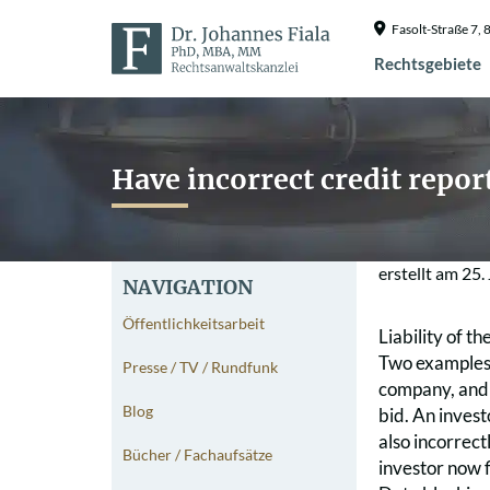
Fasolt-Straße 7
Rechtsgebiete
Have incorrect credit repor
erstellt am
25.
NAVIGATION
Öffentlichkeitsarbeit
Liability of t
Two examples:
Presse / TV / Rundfunk
company, and a
Blog
bid. An invest
also incorrect
Bücher / Fachaufsätze
investor now f