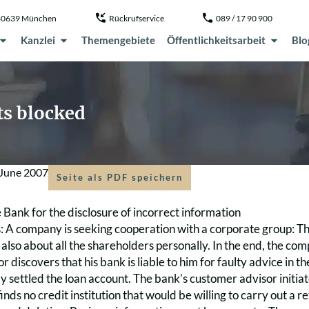
, 80639 München
Rückrufservice
089 / 17 90 900
Kanzlei
Themengebiete
Öffentlichkeitsarbeit
Blo
ts blocked
 June 2007
Seite als PDF speichern
he Bank for the disclosure of incorrect information
 A company is seeking cooperation with a corporate group: Th
lso about all the shareholders personally. In the end, the comp
or discovers that his bank is liable to him for faulty advice in t
ly settled the loan account. The bank’s customer advisor initiat
inds no credit institution that would be willing to carry out a r