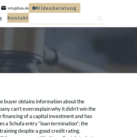
Videoberatung
info@fiala.de
g
Kontakt
e buyer obtains information about the
any can’t even explain why it didn’t win the
he financing of a capital investment and has
es a Schufa entry “loan termination”; the
etraining despite a good credit rating.