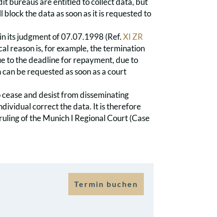
t bureaus are entitled to collect data, but
l block the data as soon as it is requested to
 in its judgment of 07.07.1998 (Ref.
XI ZR
ical reason is, for example, the termination
 due to the deadline for repayment, due to
on can be requested as soon as a court
o cease and desist from disseminating
dividual correct the data. It is therefore
 ruling of the Munich I Regional Court (Case
Termin buchen