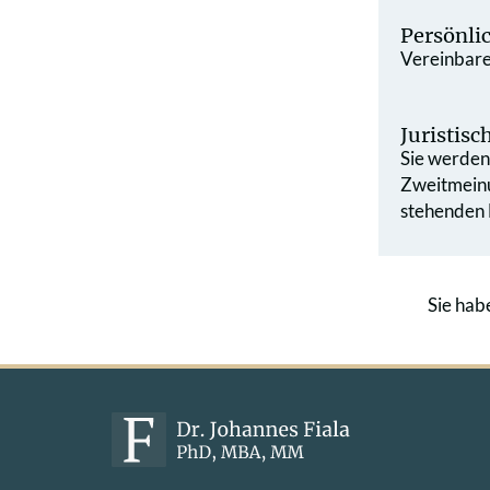
Persönli
Vereinbaren
Juristis
Sie werden 
Zweit­mein
stehenden L
Sie hab