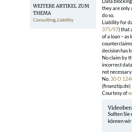
Data blocking 
WEITERE ARTIKEL ZUM
they are only 
THEMA
do so.
Consulting
,
Liability
Liability for 
375/97
) that
of a loan – as
counterclaims)
decision has 
No claim by th
incorrect data
not necessary 
No.
30 O 124
(finanztip.de)
Courtesy of
w
Videober
Sollten Sie
können wir