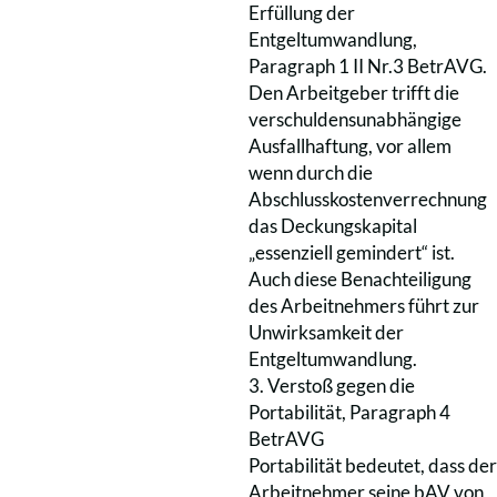
Erfüllung der
Entgeltumwandlung,
Paragraph 1 II Nr.3 BetrAVG.
Den Arbeitgeber trifft die
verschuldensunabhängige
Ausfallhaftung, vor allem
wenn durch die
Abschlusskostenverrechnung
das Deckungskapital
„essenziell gemindert“ ist.
Auch diese Benachteiligung
des Arbeitnehmers führt zur
Unwirksamkeit der
Entgeltumwandlung.
3. Verstoß gegen die
Portabilität, Paragraph 4
BetrAVG
Portabilität bedeutet, dass der
Arbeitnehmer seine bAV von