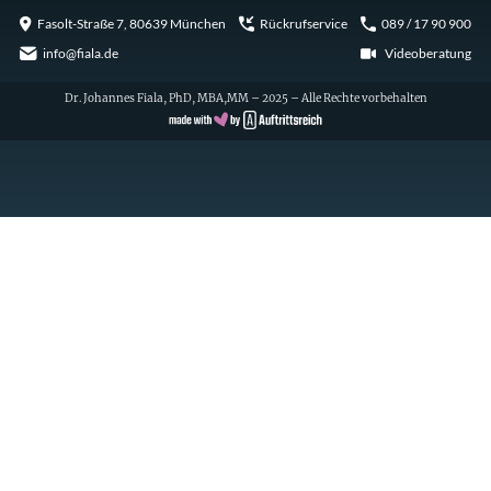
Fasolt-Straße 7, 80639 München
Rückrufservice
089 / 17 90 900
info@fiala.de
Videoberatung
Dr. Johannes Fiala, PhD, MBA,MM – 2025 – Alle Rechte vorbehalten
Cookie Consent with Real Cookie Banner