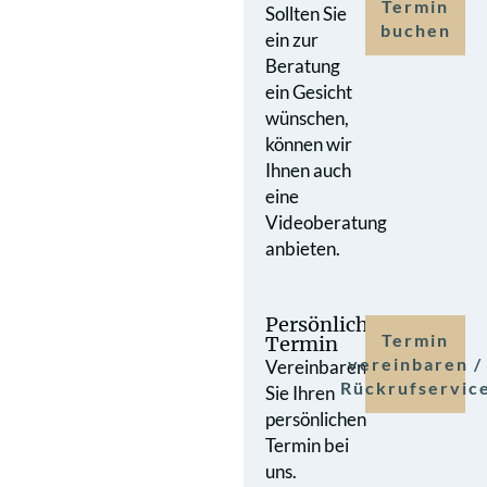
Termin
Sollten Sie
buchen
ein zur
Beratung
ein Gesicht
wünschen,
können wir
Ihnen auch
eine
Videoberatung
anbieten.
Persönlicher
Termin
Termin
vereinbaren /
Vereinbaren
Rückrufservic
Sie Ihren
persönlichen
Termin bei
uns.