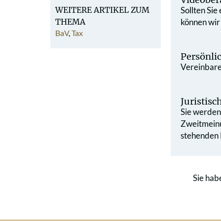
WEITERE ARTIKEL ZUM
Sollten Sie
THEMA
können wir
BaV
,
Tax
Persönli
Vereinbaren
Juristis
Sie werden 
Zweit­mein
stehenden L
Sie hab