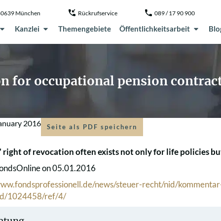
, 80639 München
Rückrufservice
089 / 17 90 900
Kanzlei
Themengebiete
Öffentlichkeitsarbeit
Blo
on for occupational pension contrac
January 2016
Seite als PDF speichern
 right of revocation often exists not only for life policies b
FondsOnline on 05.01.2016
www.fondsprofessionell.de/news/steuer-recht/nid/kommentar
id/1024458/ref/4/
atung