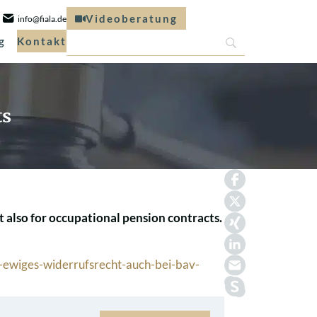
Videoberatung
info@fiala.de
g
Kontakt
ts
ut also for occupational pension contracts.
-ewiges-widerrufsrecht-auch-bei-bav-