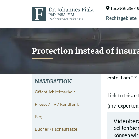
Fasolt-Straße 7
Rechtsgebiete
Protection instead of insur
erstellt am
27.
NAVIGATION
Öffentlichkeitsarbeit
Link to this ar
Presse / TV / Rundfunk
(my-experten
Blog
Videober
Sollten Sie
Bücher / Fachaufsätze
können wir