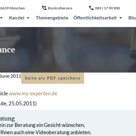
, 80639 München
Rückrufservice
089 / 17 90 900
Kanzlei
Themengebiete
Öffentlichkeitsarbeit
Blo
ance
 June 2011
Seite als PDF speichern
ticle
www.my-experten.de
.de, 25.05.2011)
atung
 ein zur Beratung ein Gesicht wünschen,
 Ihnen auch eine Videoberatung anbieten.