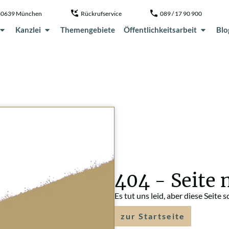
, 80639 München
Rückrufservice
089 / 17 90 900
Kanzlei
Themengebiete
Öffentlichkeitsarbeit
Blo
404 - Seite 
Es tut uns leid, aber diese Seite 
zur Startseite