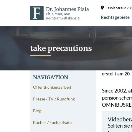
Fasolt-Straße 7
Rechtsgebiete
take precautions
erstellt am
20.
NAVIGATION
Öffentlichkeitsarbeit
Since 2002, a
pension schem
Presse / TV / Rundfunk
OMNIBUSREVU
Blog
Videober
Bücher / Fachaufsätze
Sollten Sie