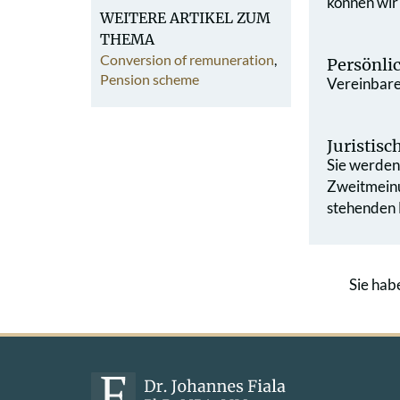
können wir
WEITERE ARTIKEL ZUM
THEMA
Conversion of remuneration
,
Persönli
Pension scheme
Vereinbaren
Juristis
Sie werden 
Zweit­mein
stehenden L
Sie hab