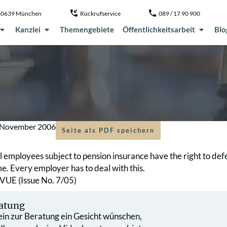
, 80639 München
Rückrufservice
089 / 17 90 900
Kanzlei
Themengebiete
Öffentlichkeitsarbeit
Blo
 November 2006
Seite als PDF speichern
ll employees subject to pension insurance have the right to d
e. Every employer has to deal with this.
E (Issue No. 7/05)
atung
 ein zur Beratung ein Gesicht wünschen,