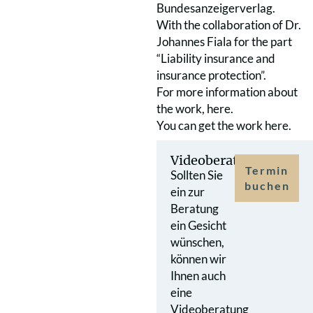
Bundesanzeigerverlag.
With the collaboration of Dr.
Johannes Fiala for the part
“Liability insurance and
insurance protection”.
For more information about
the work,
here.
You can get the work
here.
Videoberatung
Termin
Sollten Sie
buchen
ein zur
Beratung
ein Gesicht
wünschen,
können wir
Ihnen auch
eine
Videoberatung