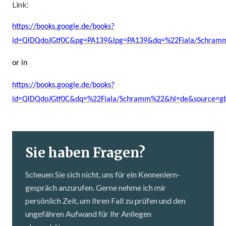
Link:
https://books.google.de/books?
id=QlDQdoJGtf0C&pg=PA139&lpg=PA139&dq=%22Fiala/Schr
or in
https://books.google.de/books?
id=QlDQdoJGtf0C&dq=%22Fiala/Schramm%22&hl=de&source=gbs
Sie haben Fragen?
Scheuen Sie sich nicht, uns für ein Kennenlern­
gespräch anzurufen. Gerne nehme ich mir
persönlich Zeit, um Ihren Fall zu prüfen und den
ungefähren Aufwand für Ihr Anliegen