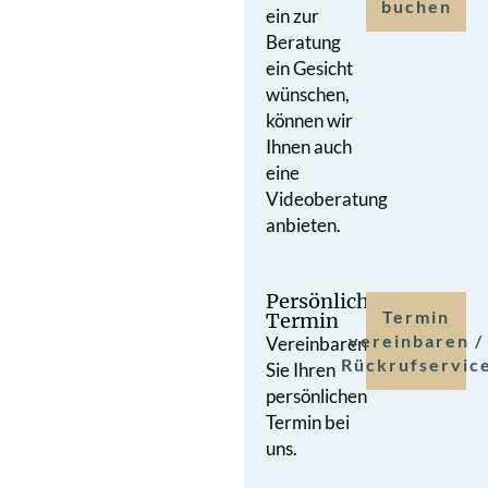
buchen
ein zur
Beratung
ein Gesicht
wünschen,
können wir
Ihnen auch
eine
Videoberatung
anbieten.
Persönlicher
Termin
Termin
vereinbaren /
Vereinbaren
Rückrufservic
Sie Ihren
persönlichen
Termin bei
uns.