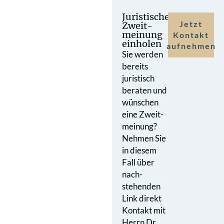
Juristische
Jetzt
Zweit­
meinung
Kontakt
einholen
aufnehmen
Sie werden
bereits
juristisch
beraten und
wünschen
eine Zweit­
meinung?
Nehmen Sie
in diesem
Fall über
nach­
stehenden
Link direkt
Kontakt mit
Herrn Dr.