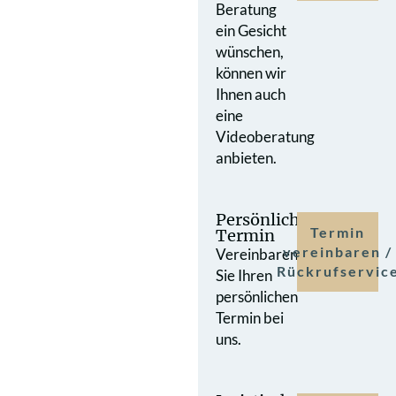
Beratung
ein Gesicht
wünschen,
können wir
Ihnen auch
eine
Videoberatung
anbieten.
Persönlicher
Termin
Termin
vereinbaren /
Vereinbaren
Rückrufservic
Sie Ihren
persönlichen
Termin bei
uns.