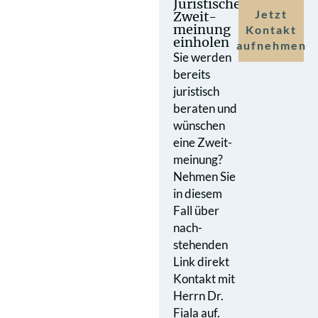
Juristische
Jetzt
Zweit­
meinung
Kontakt
einholen
aufnehmen
Sie werden
bereits
juristisch
beraten und
wünschen
eine Zweit­
meinung?
Nehmen Sie
in diesem
Fall über
nach­
stehenden
Link direkt
Kontakt mit
Herrn Dr.
Fiala auf.