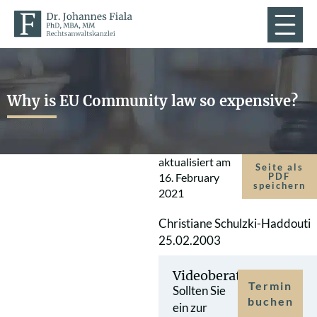
Why is EU Community law so expensive?
aktualisiert am
Seite als
16. February
PDF
speichern
2021
Christiane Schulzki-Haddouti
25.02.2003
Videoberatung
Termin
Sollten Sie
buchen
ein zur