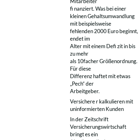
Mitarbeiter
fi nanziert. Was bei einer
kleinen Gehaltsumwandlung
mit beispielsweise
fehlenden 2000 Euro beginnt,
endet im
Alter mit einem Defi zit in bis
zu mehr
als 10facher Größenordnung.
Für diese
Differenz haftet mit etwas
„Pech“ der
Arbeitgeber.
Versichere r kalkulieren mit
uninformierten Kunden
In der Zeitschrift
Versicherungswirtschaft
bringt es ein