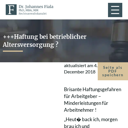
+++Haftung bei betrieblicher
Altersversorgung ?
aktualisiert am
4.
Seite als
December 2018
PDF
speichern
Brisante Haftungsgefahren
für Arbeitgeber –
Minderleistungen für
Arbeitnehmer !
„Heut� back ich, morgen
brau ich und