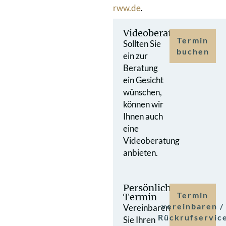
rww.de
.
Videoberatung
Termin
Sollten Sie
buchen
ein zur
Beratung
ein Gesicht
wünschen,
können wir
Ihnen auch
eine
Videoberatung
anbieten.
Persönlicher
Termin
Termin
vereinbaren /
Vereinbaren
Rückrufservic
Sie Ihren