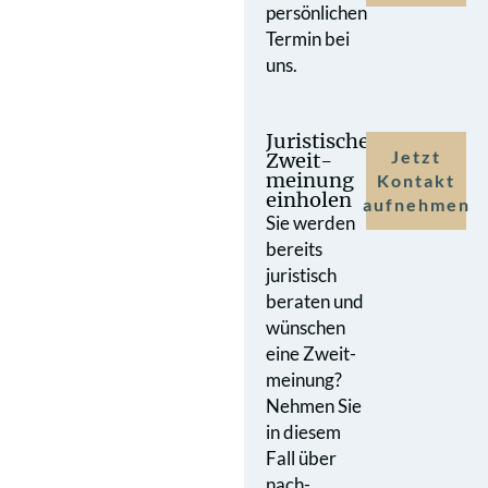
persönlichen
Termin bei
uns.
Juristische
Jetzt
Zweit­
meinung
Kontakt
einholen
aufnehmen
Sie werden
bereits
juristisch
beraten und
wünschen
eine Zweit­
meinung?
Nehmen Sie
in diesem
Fall über
nach­