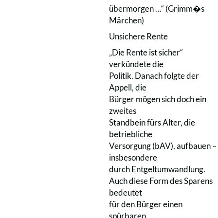
übermorgen …“ (Grimm�s
Märchen)
Unsichere Rente
„Die Rente ist sicher“
verkündete die
Politik. Danach folgte der
Appell, die
Bürger mögen sich doch ein
zweites
Standbein fürs Alter, die
betriebliche
Versorgung (bAV), aufbauen –
insbesondere
durch Entgeltumwandlung.
Auch diese Form des Sparens
bedeutet
für den Bürger einen
spürbaren