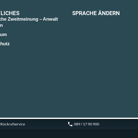
LICHES
SPRACHE ÄNDERN
sche Zweitmeinung – Anwalt
n
sum
hutz
Rückrufservice
089 / 17 90 900