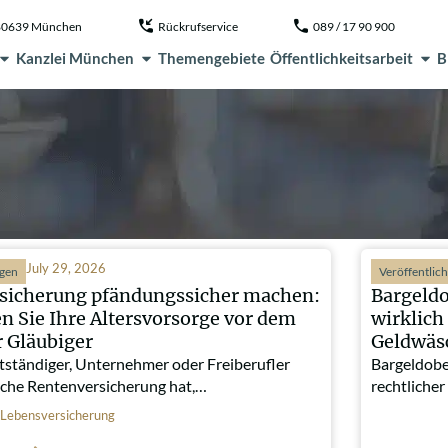
, 80639 München
Rückrufservice
089 / 17 90 900
Kanzlei München
Themengebiete
Öffentlichkeitsarbeit
B
July 29, 2026
ngen
Veröffentlic
sicherung pfändungssicher machen:
Bargeld
n Sie Ihre Altersvorsorge vor dem
wirklich
r Gläubiger
Geldwäs
tständiger, Unternehmer oder Freiberufler
Bargeldobe
liche Rentenversicherung hat,…
rechtliche
Lebensversicherung