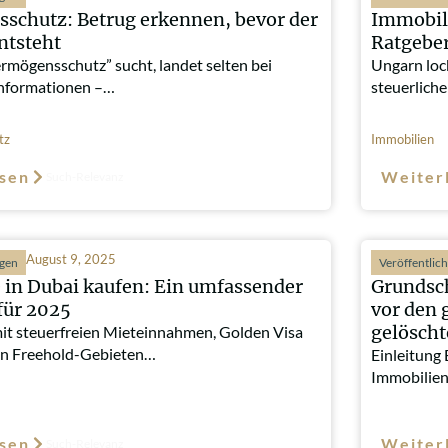
schutz: Betrug erkennen, bevor der
Immobil
ntsteht
Ratgeber
rmögensschutz” sucht, landet selten bei
Ungarn loc
nformationen –…
steuerlich
tz
Immobilien
sen
Weiter
Such-Relevanz
August 9, 2025
ngen
Veröffentlic
 in Dubai kaufen: Ein umfassender
Grundsch
für 2025
vor den 
gelösch
mit steuerfreien Mieteinnahmen, Golden Visa
n Freehold-Gebieten…
Einleitung 
Immobilien
sen
Weiter
Such-Relevanz