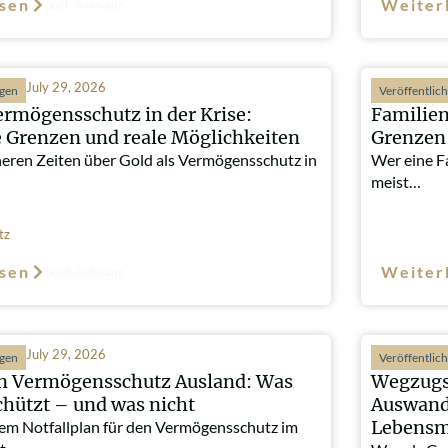
sen
Weiter
Such-Relevanz
July 29, 2026
ngen
Veröffentlic
ermögensschutz in der Krise:
Familien
e Grenzen und reale Möglichkeiten
Grenzen 
heren Zeiten über Gold als Vermögensschutz in
Wer eine Fa
meist…
tz
sen
Weiter
Such-Relevanz
July 29, 2026
ngen
Veröffentlic
an Vermögensschutz Ausland: Was
Wegzugs
chützt – und was nicht
Auswand
Lebensmi
em Notfallplan für den Vermögensschutz im