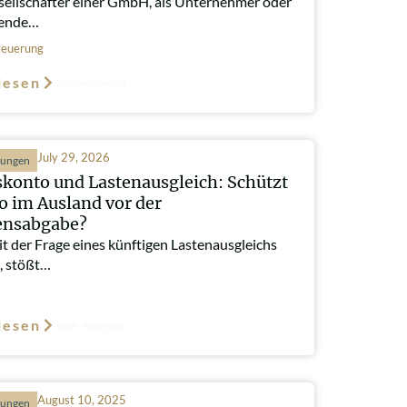
sellschafter einer GmbH, als Unternehmer oder
gende…
euerung
lesen
Such-Relevanz
July 29, 2026
hungen
konto und Lastenausgleich: Schützt
o im Ausland vor der
nsabgabe?
t der Frage eines künftigen Lastenausgleichs
, stößt…
lesen
Such-Relevanz
August 10, 2025
hungen