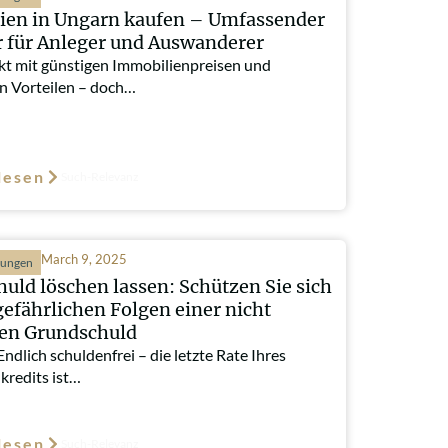
ien in Ungarn kaufen – Umfassender
 für Anleger und Auswanderer
kt mit günstigen Immobilienpreisen und
en Vorteilen – doch…
lesen
Such-Relevanz
March 9, 2025
hungen
uld löschen lassen: Schützen Sie sich
gefährlichen Folgen einer nicht
ten Grundschuld
Endlich schuldenfrei – die letzte Rate Ihres
kredits ist…
lesen
Such-Relevanz