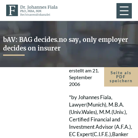
bAV: BAG decides.no say, only employer
decides on insurer
erstellt am
21.
Seite als
September
PDF
speichern
2006
*by Johannes Fiala,
Lawyer(Munich), M.B.A.
(Univ.Wales), M.M.(Univ.),
Certified Financial and
Investment Advisor (A.F.A.),
EC Expert(C.I.F.E.),Banker