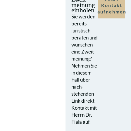
meinung
Kontakt
einholen
aufnehmen
Sie werden
bereits
juristisch
beraten und
wünschen
eine Zweit­
meinung?
Nehmen Sie
in diesem
Fall über
nach­
stehenden
Link direkt
Kontakt mit
Herrn Dr.
Fiala auf.