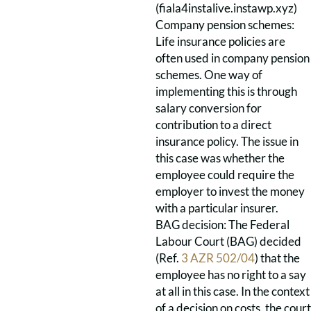
(
fiala4instalive.instawp.xyz)
Company pension schemes:
Life insurance policies are
often used in company pension
schemes. One way of
implementing this is through
salary conversion for
contribution to a direct
insurance policy. The issue in
this case was whether the
employee could require the
employer to invest the money
with a particular insurer.
BAG decision: The Federal
Labour Court (BAG) decided
(Ref.
3 AZR 502/04
) that the
employee has no right to a say
at all in this case. In the context
of a decision on costs, the court