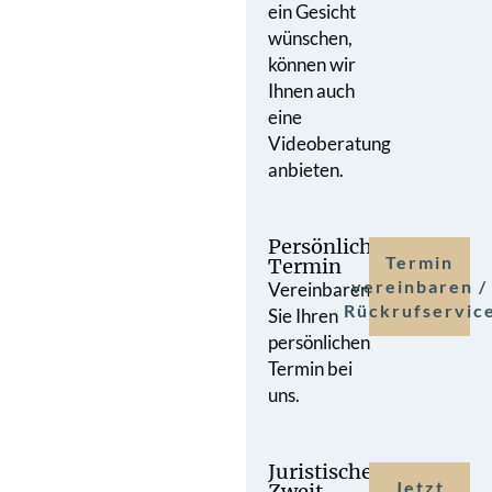
ein Gesicht
wünschen,
können wir
Ihnen auch
eine
Videoberatung
anbieten.
Persönlicher
Termin
Termin
vereinbaren /
Vereinbaren
Rückrufservic
Sie Ihren
persönlichen
Termin bei
uns.
Juristische
Jetzt
Zweit­