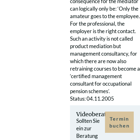
consequence for the mediator
can logically only be: ‘Only the
amateur goes to the employee.
For the professional, the
employer is the right contact.
Such an activity is not called
product mediation but
management consultancy, for
which there are now also
retraining courses to become a
‘certified management
consultant for occupational
pension schemes’.
Status: 04.11.2005
Videoberatung
Termin
Sollten Sie
buchen
ein zur
Beratung