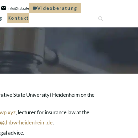
Videoberatung
info@fiala.de
g
Kontakt
tive State University) Heidenheim on the
tawp.xyz
, lecturer for insurance law at the
t@dhbw-heidenheim.de
.
egal advice.