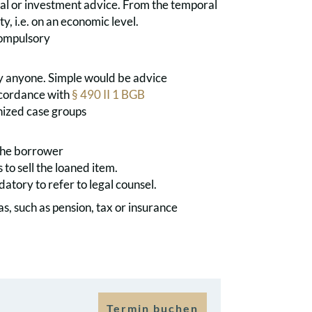
cial or investment advice. From the temporal
y, i.e. on an economic level.
 compulsory
by anyone. Simple would be advice
 accordance with
§ 490 II 1 BGB
gnized case groups
 the borrower
 to sell the loaned item.
atory to refer to legal counsel.
as, such as pension, tax or insurance
Termin buchen