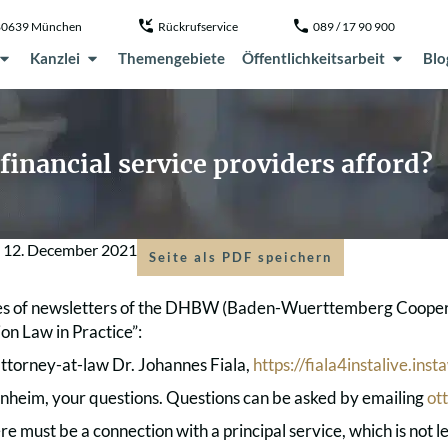
, 80639 München
Rückrufservice
089 / 17 90 900
Kanzlei
Themengebiete
Öffentlichkeitsarbeit
Blo
inancial service providers afford?
m
12. December 2021
Seite als PDF speichern
es of newsletters of the DHBW (Baden-Wuerttemberg Coopera
on Law in Practice”:
 attorney-at-law Dr. Johannes Fiala,
https://fiala4instalive.ins
eim, your questions. Questions can be asked by emailing
ot
here must be a connection with a principal service, which is not l