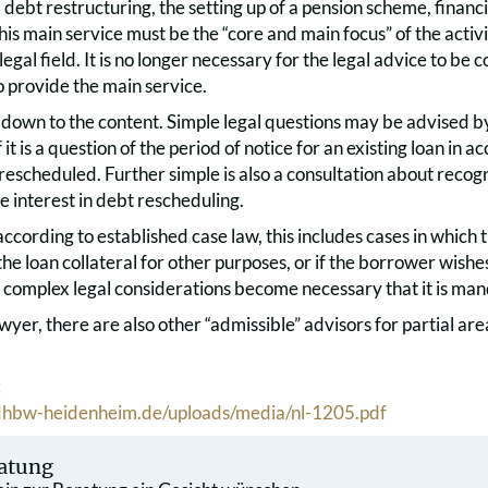
 debt restructuring, the setting up of a pension scheme, finan
his main service must be the “core and main focus” of the activit
 legal field. It is no longer necessary for the legal advice to be
o provide the main service.
 down to the content. Simple legal questions may be advised 
f it is a question of the period of notice for an existing loan in
 rescheduled. Further simple is also a consultation about reco
te interest in debt rescheduling.
ccording to established case law, this includes cases in which
the loan collateral for other purposes, or if the borrower wishes
n complex legal considerations become necessary that it is mand
wyer, there are also other “admissible” advisors for partial are
:
dhbw-heidenheim.de/uploads/media/nl-1205.pdf
atung