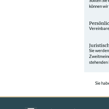
Sollten Sie
können wir
Persönli
Vereinbaren
Juristis
Sie werden 
Zweit­mein
stehenden L
Sie hab