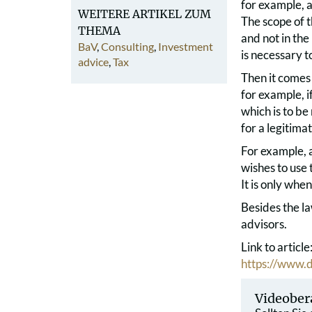
for example, a
WEITERE ARTIKEL ZUM
The scope of t
THEMA
and not in the
BaV
,
Consulting
,
Investment
is necessary t
advice
,
Tax
Then it comes
for example, i
which is to be
for a legitima
For example, a
wishes to use 
It is only whe
Besides the la
advisors.
Link to article
https://www.
Videober