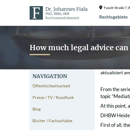
Fasolt-Straße 7
Rechtsgebiete
How much legal advice can f
aktualisiert a
NAVIGATION
Öffentlichkeitsarbeit
From the seri
topic “Mediati
Presse / TV / Rundfunk
At this point,
Blog
DHBW Heidenh
Bücher / Fachaufsätze
First of all, t