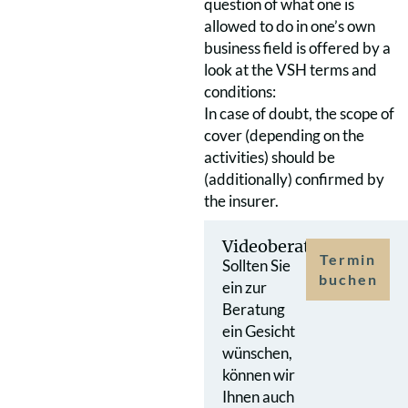
question of what one is
allowed to do in one’s own
business field is offered by a
look at the VSH terms and
conditions:
In case of doubt, the scope of
cover (depending on the
activities) should be
(additionally) confirmed by
the insurer.
Videoberatung
Termin
Sollten Sie
buchen
ein zur
Beratung
ein Gesicht
wünschen,
können wir
Ihnen auch