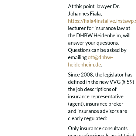
At this point, lawyer Dr.
Johannes Fiala,
https://fiala4instalive.instawp
lecturer for insurance law at
the DHBW Heidenheim, will
answer your questions.
Questions can be asked by
emailing
ott@dhbw-
heidenheim.de
.
Since 2008, the legislator has
defined in the new VVG (§ 59)
the job descriptions of
insurance representative
(agent), insurance broker
and insurance advisors are
clearly regulated:
Only insurance consultants
may professionally assist third