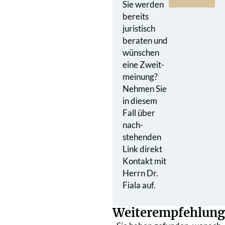
Sie werden
bereits
juristisch
beraten und
wünschen
eine Zweit­
meinung?
Nehmen Sie
in diesem
Fall über
nach­
stehenden
Link direkt
Kontakt mit
Herrn Dr.
Fiala auf.
Weiterempfehlung