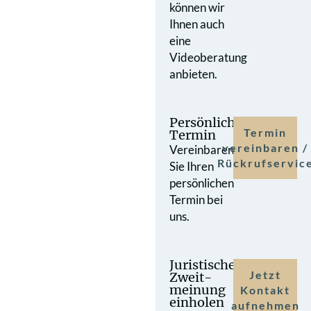
können wir
Ihnen auch
eine
Videoberatung
anbieten.
Persönlicher
Termin
Termin
vereinbaren /
Vereinbaren
Rückrufservic
Sie Ihren
persönlichen
Termin bei
uns.
Juristische
Jetzt
Zweit­
meinung
Kontakt
einholen
aufnehmen