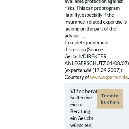
available protection against
risks. This can preprogram
liability, especially if the
insurance-related expertise is
lacking on the part of the
advisor….
Complete judgement
discussion (Source:
Gerlach/DIREKTER
ANLEGERSCHUTZ 01/08/07)
(experten.de (17.09.2007))
Courtesy of
www.experten.de
.
Videoberatung
Termin
Sollten Sie
buchen
ein zur
Beratung
ein Gesicht
wünschen,