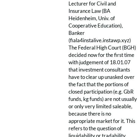
Lecturer for Civil and
Insurance Law (BA
Heidenheim, Univ. of
Cooperative Education),
Banker
(fiala4instalive.instawp.xyz)
The Federal High Court (BGH)
decided now for the first time
with judgement of 18.01.07
that investment consultants
have to clear up unasked over
the fact that the portions of
closed participation (e.g. GbR
funds, kg funds) are not usually
or only very limited saleable,
because there is no
appropriate market for it. This
refers to the question of
liquidability or tradability