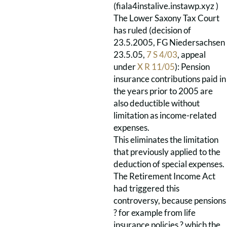
(
fiala4instalive.instawp.xyz )
The Lower Saxony Tax Court
has ruled (decision of
23.5.2005, FG Niedersachsen
23.5.05,
7 S 4/03
, appeal
under
X R 11/05
): Pension
insurance contributions paid in
the years prior to 2005 are
also deductible without
limitation as income-related
expenses.
This eliminates the limitation
that previously applied to the
deduction of special expenses.
The Retirement Income Act
had triggered this
controversy, because pensions
? for example from life
insurance policies ? which the