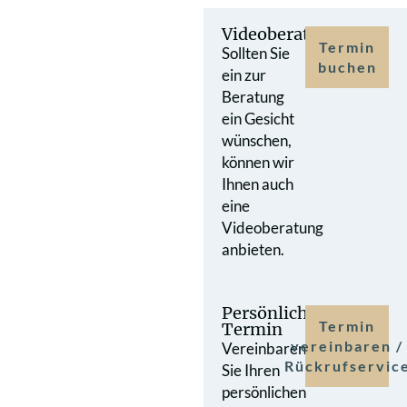
Videoberatung
Termin
Sollten Sie
buchen
ein zur
Beratung
ein Gesicht
wünschen,
können wir
Ihnen auch
eine
Videoberatung
anbieten.
Persönlicher
Termin
Termin
vereinbaren /
Vereinbaren
Rückrufservic
Sie Ihren
persönlichen