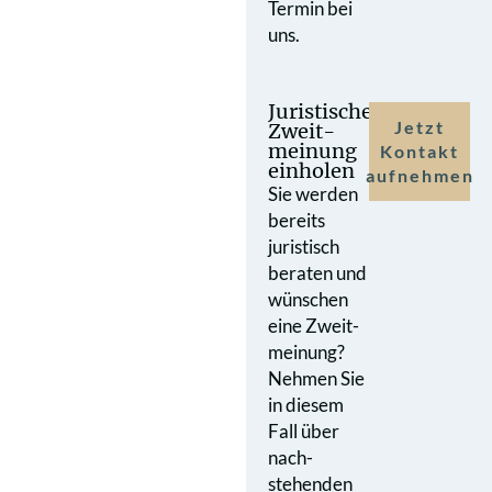
Termin bei
uns.
Juristische
Jetzt
Zweit­
meinung
Kontakt
einholen
aufnehmen
Sie werden
bereits
juristisch
beraten und
wünschen
eine Zweit­
meinung?
Nehmen Sie
in diesem
Fall über
nach­
stehenden