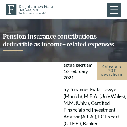
Pension insurance contributions
deductible as income-related expenses
aktualisiert am
Seite als
16. February
PDF
speichern
2021
by Johannes Fiala, Lawyer
(Munich), M.B.A. (Univ.Wales),
M.M. (Univ.), Certified
Financial and Investment
Advisor (A.F.A.), EC Expert
(C.I.F.E.), Banker