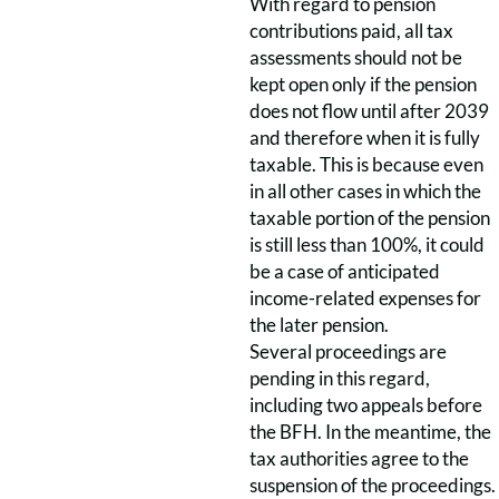
With regard to pension
contributions paid, all tax
assessments should not be
kept open only if the pension
does not flow until after 2039
and therefore when it is fully
taxable. This is because even
in all other cases in which the
taxable portion of the pension
is still less than 100%, it could
be a case of anticipated
income-related expenses for
the later pension.
Several proceedings are
pending in this regard,
including two appeals before
the BFH. In the meantime, the
tax authorities agree to the
suspension of the proceedings.