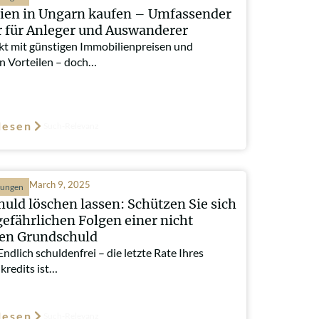
ien in Ungarn kaufen – Umfassender
 für Anleger und Auswanderer
kt mit günstigen Immobilienpreisen und
en Vorteilen – doch…
lesen
Such-Relevanz
March 9, 2025
hungen
uld löschen lassen: Schützen Sie sich
gefährlichen Folgen einer nicht
ten Grundschuld
Endlich schuldenfrei – die letzte Rate Ihres
kredits ist…
lesen
Such-Relevanz