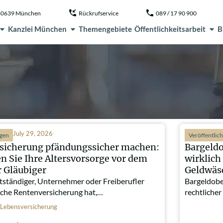
, 80639 München
Rückrufservice
089 / 17 90 900
Kanzlei München
Themengebiete
Öffentlichkeitsarbeit
B
July 29, 2026
ngen
Veröffentlic
sicherung pfändungssicher machen:
Bargeld
n Sie Ihre Altersvorsorge vor dem
wirklich
r Gläubiger
Geldwäs
tständiger, Unternehmer oder Freiberufler
Bargeldobe
liche Rentenversicherung hat,…
rechtliche
Lebensversicherung