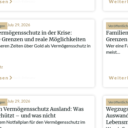
sen
Weiter
Such-Relevanz
July 29, 2026
ngen
Veröffentlic
ermögensschutz in der Krise:
Familien
e Grenzen und reale Möglichkeiten
Grenzen 
heren Zeiten über Gold als Vermögensschutz in
Wer eine Fa
meist…
tz
sen
Weiter
Such-Relevanz
July 29, 2026
ngen
Veröffentlic
an Vermögensschutz Ausland: Was
Wegzugs
chützt – und was nicht
Auswand
Lebensmi
em Notfallplan für den Vermögensschutz im