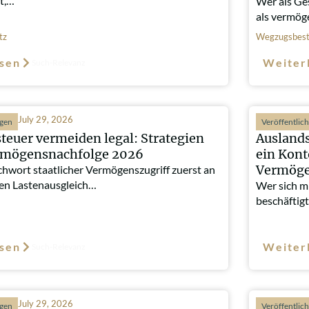
t,…
Wer als Ge
als vermö
tz
Wegzugsbest
sen
Weiter
Such-Relevanz
July 29, 2026
ngen
Veröffentlic
teuer vermeiden legal: Strategien
Auslands
ermögensnachfolge 2026
ein Kont
Vermöge
chwort staatlicher Vermögenszugriff zuerst an
gen Lastenausgleich…
Wer sich mi
beschäftigt
sen
Weiter
Such-Relevanz
July 29, 2026
ngen
Veröffentlic