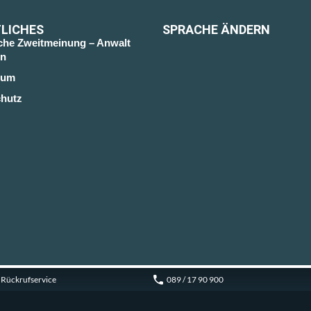
LICHES
SPRACHE ÄNDERN
sche Zweitmeinung – Anwalt
n
sum
hutz
Rückrufservice
089 / 17 90 900