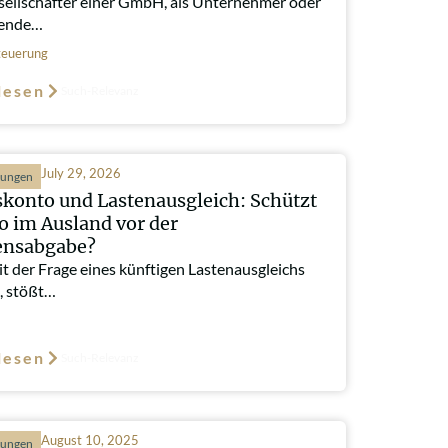
sellschafter einer GmbH, als Unternehmer oder
gende…
euerung
lesen
Such-Relevanz
July 29, 2026
hungen
konto und Lastenausgleich: Schützt
o im Ausland vor der
nsabgabe?
t der Frage eines künftigen Lastenausgleichs
, stößt…
lesen
Such-Relevanz
August 10, 2025
hungen