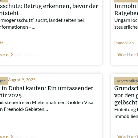
schutz: Betrug erkennen, bevor der
Immobil
ntsteht
Ratgeber
rmögensschutz” sucht, landet selten bei
Ungarn loc
nformationen –…
steuerlich
tz
Immobilien
sen
Weiter
Such-Relevanz
August 9, 2025
ngen
Veröffentlic
 in Dubai kaufen: Ein umfassender
Grundsch
für 2025
vor den 
gelösch
mit steuerfreien Mieteinnahmen, Golden Visa
n Freehold-Gebieten…
Einleitung 
Immobilien
sen
Weiter
Such-Relevanz