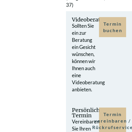
37)
Videoberatung
Termin
Sollten Sie
buchen
ein zur
Beratung
ein Gesicht
wünschen,
können wir
Ihnen auch
eine
Videoberatung
anbieten.
Persönlicher
Termin
Termin
vereinbaren /
Vereinbaren
Rückrufservic
Sie Ihren