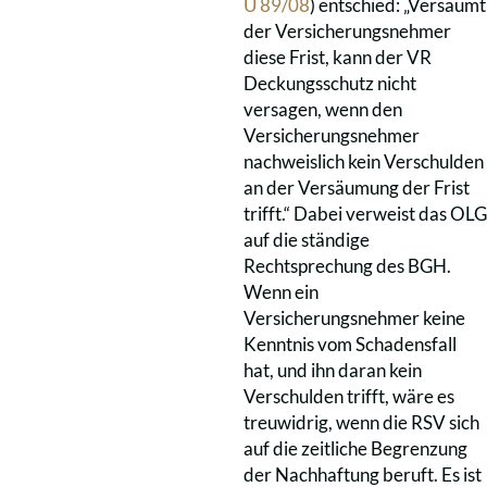
U 89/08
) entschied: „Versäumt
der Versicherungsnehmer
diese Frist, kann der VR
Deckungsschutz nicht
versagen, wenn den
Versicherungsnehmer
nachweislich kein Verschulden
an der Versäumung der Frist
trifft.“ Dabei verweist das OLG
auf die ständige
Rechtsprechung des BGH.
Wenn ein
Versicherungsnehmer keine
Kenntnis vom Schadensfall
hat, und ihn daran kein
Verschulden trifft, wäre es
treuwidrig, wenn die RSV sich
auf die zeitliche Begrenzung
der Nachhaftung beruft. Es ist