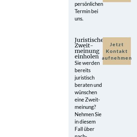
persönlichen
Termin bei
uns.
Juristische
Jetzt
Zweit­
meinung
Kontakt
einholen
aufnehmen
Sie werden
bereits
juristisch
beraten und
wünschen
eine Zweit­
meinung?
Nehmen Sie
in diesem
Fall über
nach­