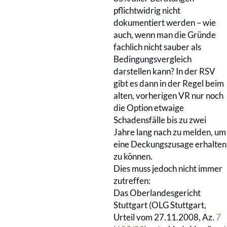
pflichtwidrig nicht
dokumentiert werden – wie
auch, wenn man die Gründe
fachlich nicht sauber als
Bedingungsvergleich
darstellen kann? In der RSV
gibt es dann in der Regel beim
alten, vorherigen VR nur noch
die Option etwaige
Schadensfälle bis zu zwei
Jahre lang nach zu melden, um
eine Deckungszusage erhalten
zu können.
Dies muss jedoch nicht immer
zutreffen:
Das Oberlandesgericht
Stuttgart (OLG Stuttgart,
Urteil vom 27.11.2008, Az.
7