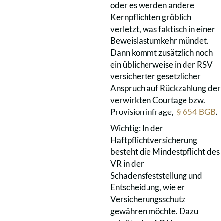
oder es werden andere
Kernpflichten gröblich
verletzt, was faktisch in einer
Beweislastumkehr mündet.
Dann kommt zusätzlich noch
ein üblicherweise in der RSV
versicherter gesetzlicher
Anspruch auf Rückzahlung der
verwirkten Courtage bzw.
Provision infrage,
§ 654 BGB
.
Wichtig: In der
Haftpflichtversicherung
besteht die Mindestpflicht des
VR in der
Schadensfeststellung und
Entscheidung, wie er
Versicherungsschutz
gewähren möchte. Dazu