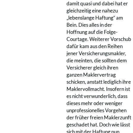
damit quasi und dabei hat er
gleichzeitig eine nahezu
„lebenslange Haftung“ am
Bein. Dies alles in der
Hoffnung auf die Folge-
Courtage. Weiterer Vorschub
dafür kam aus den Reihen
jener Versicherungsmakler,
die meinten, die sollten dem
Versicherer gleich ihren
ganzen Maklervertrag
schicken, anstatt lediglich ihre
Maklervollmacht. Insofern ist
es nicht verwunderlich, dass
dieses mehr oder weniger
unprofessionelles Vorgehen
der früher freien Maklerzunft
geschadet hat. Doch wie lässt
sich mit der Haftung nun