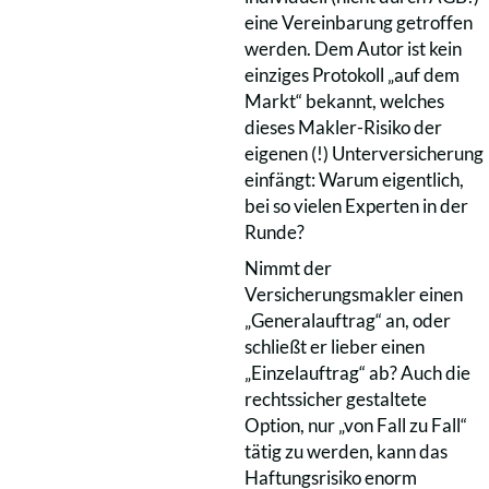
eine Vereinbarung getroffen
werden. Dem Autor ist kein
einziges Protokoll „auf dem
Markt“ bekannt, welches
dieses Makler-Risiko der
eigenen (!) Unterversicherung
einfängt: Warum eigentlich,
bei so vielen Experten in der
Runde?
Nimmt der
Versicherungsmakler einen
„Generalauftrag“ an, oder
schließt er lieber einen
„Einzelauftrag“ ab? Auch die
rechtssicher gestaltete
Option, nur „von Fall zu Fall“
tätig zu werden, kann das
Haftungsrisiko enorm