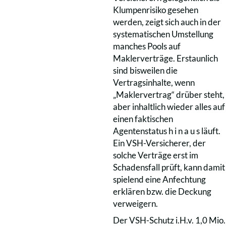
Klumpenrisiko gesehen
werden, zeigt sich auch in der
systematischen Umstellung
manches Pools auf
Maklerverträge. Erstaunlich
sind bisweilen die
Vertragsinhalte, wenn
„Maklervertrag“ drüber steht,
aber inhaltlich wieder alles auf
einen faktischen
Agentenstatus h i n a u s läuft.
Ein VSH-Versicherer, der
solche Verträge erst im
Schadensfall prüft, kann damit
spielend eine Anfechtung
erklären bzw. die Deckung
verweigern.
Der VSH-Schutz i.H.v. 1,0 Mio.