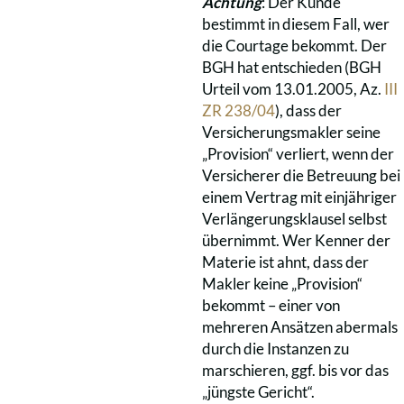
Achtung
: Der Kunde
bestimmt in diesem Fall, wer
die Courtage bekommt. Der
BGH hat entschieden (BGH
Urteil vom 13.01.2005, Az.
III
ZR 238/04
), dass der
Versicherungsmakler seine
„Provision“ verliert, wenn der
Versicherer die Betreuung bei
einem Vertrag mit einjähriger
Verlängerungsklausel selbst
übernimmt. Wer Kenner der
Materie ist ahnt, dass der
Makler keine „Provision“
bekommt – einer von
mehreren Ansätzen abermals
durch die Instanzen zu
marschieren, ggf. bis vor das
„jüngste Gericht“.