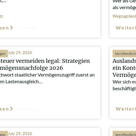
t,…
Wer als Ge
als vermö
tz
Wegzugsbest
sen
Weiter
Such-Relevanz
July 29, 2026
ngen
Veröffentlic
teuer vermeiden legal: Strategien
Auslands
ermögensnachfolge 2026
ein Kont
Vermöge
chwort staatlicher Vermögenszugriff zuerst an
gen Lastenausgleich…
Wer sich mi
beschäftigt
sen
Weiter
Such-Relevanz
July 29, 2026
ngen
Veröffentlic