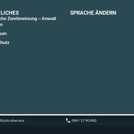
LICHES
SPRACHE ÄNDERN
sche Zweitmeinung – Anwalt
n
sum
hutz
Rückrufservice
089 / 17 90 900