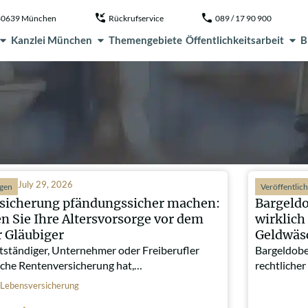
, 80639 München
Rückrufservice
089 / 17 90 900
Kanzlei München
Themengebiete
Öffentlichkeitsarbeit
B
July 29, 2026
ngen
Veröffentlic
sicherung pfändungssicher machen:
Bargeld
n Sie Ihre Altersvorsorge vor dem
wirklich
r Gläubiger
Geldwäs
tständiger, Unternehmer oder Freiberufler
Bargeldobe
liche Rentenversicherung hat,…
rechtliche
Lebensversicherung