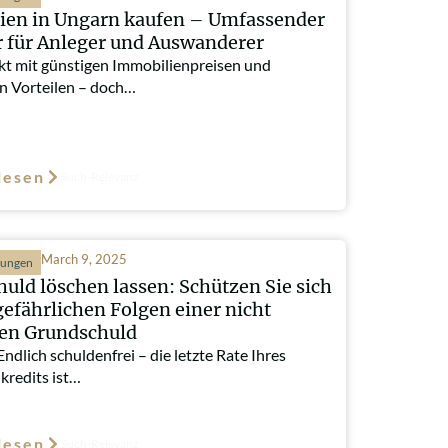
ien in Ungarn kaufen – Umfassender
 für Anleger und Auswanderer
kt mit günstigen Immobilienpreisen und
en Vorteilen – doch…
lesen
Such-Relevanz
March 9, 2025
hungen
uld löschen lassen: Schützen Sie sich
gefährlichen Folgen einer nicht
ten Grundschuld
Endlich schuldenfrei – die letzte Rate Ihres
kredits ist…
lesen
Such-Relevanz