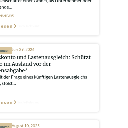
sellschafter einer GmbH, als Unternehmer oder
gende…
euerung
lesen
Such-Relevanz
July 29, 2026
hungen
konto und Lastenausgleich: Schützt
o im Ausland vor der
nsabgabe?
t der Frage eines künftigen Lastenausgleichs
, stößt…
lesen
Such-Relevanz
August 10, 2025
hungen