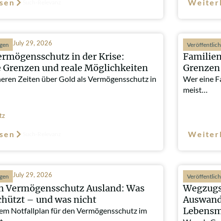
sen
Weiter
Such-Relevanz
July 29, 2026
ngen
Veröffentlic
ermögensschutz in der Krise:
Familien
e Grenzen und reale Möglichkeiten
Grenzen 
heren Zeiten über Gold als Vermögensschutz in
Wer eine Fa
meist…
tz
sen
Weiter
Such-Relevanz
July 29, 2026
ngen
Veröffentlic
an Vermögensschutz Ausland: Was
Wegzugs
chützt – und was nicht
Auswand
Lebensmi
em Notfallplan für den Vermögensschutz im