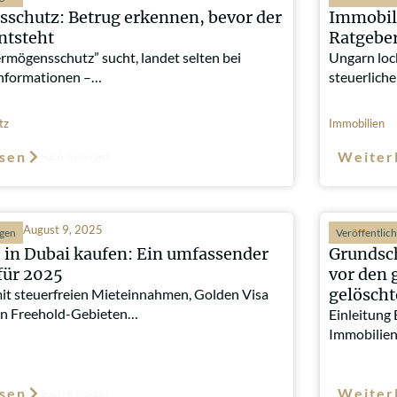
schutz: Betrug erkennen, bevor der
Immobil
ntsteht
Ratgeber
rmögensschutz” sucht, landet selten bei
Ungarn loc
nformationen –…
steuerlich
tz
Immobilien
sen
Weiter
Such-Relevanz
August 9, 2025
ngen
Veröffentlic
 in Dubai kaufen: Ein umfassender
Grundsch
für 2025
vor den 
gelösch
mit steuerfreien Mieteinnahmen, Golden Visa
n Freehold-Gebieten…
Einleitung 
Immobilien
sen
Weiter
Such-Relevanz